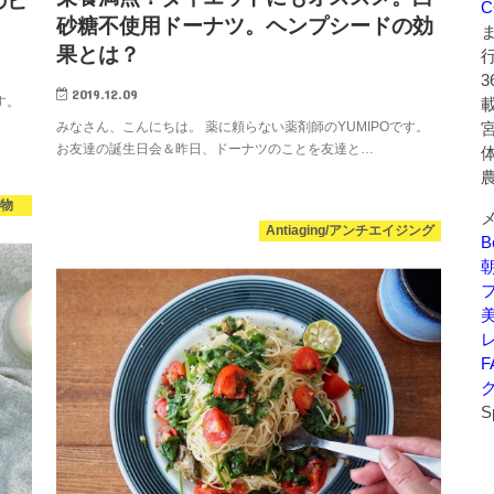
のビ
C
砂糖不使用ドーナツ。ヘンプシードの効
果とは？
2019.12.09
す。
みなさん、こんにちは。 薬に頼らない薬剤師のYUMIPOです。
お友達の誕生日会＆昨日、ドーナツのことを友達と…
穀物
Antiaging/アンチエイジング
B
美
F
S