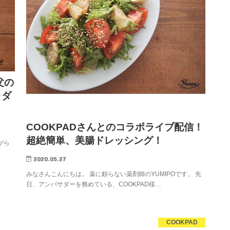
父の
ラダ
COOKPADさんとのコラボライブ配信！
超絶簡単、美腸ドレッシング！
がら
2020.05.27
みなさんこんにちは。 薬に頼らない薬剤師のYUMIPOです。 先
日、アンバサダーを務めている、COOKPAD様…
COOKPAD