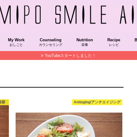
My Work
Counseling
Nutrition
Recipe
B
おしごと
カウンセリング
栄養
レシピ
YouTubeスタートしました！
Recipekeisai/レシピ本掲載
COOKPAD/クックパッド
NablusSoap/ナーブルスソープ
STAUB/ストウブ
OfficialColumn/メディア掲載コラム
Hakkou/発酵食品
Grain/穀物
VegetableFood/植物性食品
AnimalFood/動物性食品
SuperFood/スーパーフード
Vitamin/ビタミン
朝時間.jp,朝美人アンバサダー
NablusSoap/ナーブルスソープ
MAQUIAチーム美セレブ記事
美LAB.
菌トレ
Recipekeisai
HakkouRecipe
VegetableFoo
SuperFood/
Spice/スパイス
STAUB/ストウブ
M
F
S
/美容
Antiaging/アンチエイジング