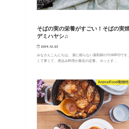
そばの実の栄養がすごい！そばの実
デミハヤシ♫
2019.12.03
みなさんこんにちは。 薬に頼らない薬剤師のYUMIPOです。
くて寒くて、煮込み料理が最近の定番。 ホッとす…
AnimalFood/動物