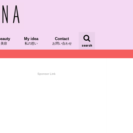
eauty
My idea
Contact
美容
私の想い
お問い合わせ
search
/レシピ本掲載
/発酵食品
dRecipe/植物性食品
スーパーフード
AQUIAチーム美セレブ記事
ood/食べ物
kinCare/スキンケア
My Idea
yumipoの想い
My Day/日々
Sponsor Link