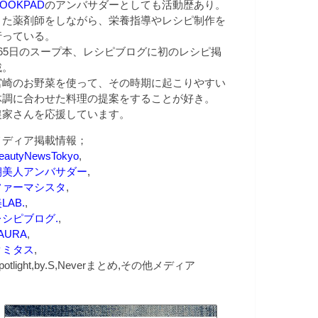
OOKPAD
のアンバサダーとしても活動歴あり。
また薬剤師をしながら、栄養指導やレシピ制作を
行っている。
365日のスープ本、レシピブログに初のレシピ掲
載。
宮崎のお野菜を使って、その時期に起こりやすい
体調に合わせた料理の提案をすることが好き。
農家さんを応援しています。
メディア掲載情報；
eautyNewsTokyo
,
朝美人アンバサダー
,
ファーマシスタ
,
LAB.
,
レシピブログ.
,
AURA
,
クミタス
,
potlight,by.S,Neverまとめ,その他メディア