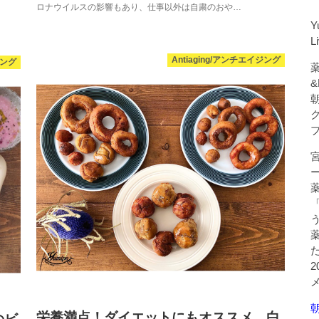
ロナウイルスの影響もあり、仕事以外は自粛のおや…
Y
L
Antiaging/アンチエイジング
ジング
薬
&
朝
栄養満点！ダイエットにもオススメ。白