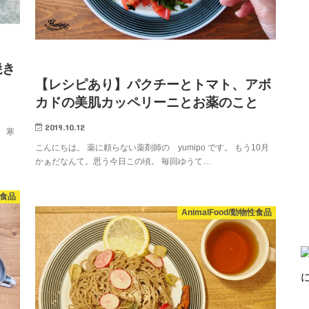
焼き
【レシピあり】パクチーとトマト、アボ
カドの美肌カッペリーニとお薬のこと
2019.10.12
 寒
こんにちは。 薬に頼らない薬剤師の yumipo です。 もう10月
かぁだなんて。思う今日この頃。 毎回ゆうて…
性食品
AnimalFood/動物性食品