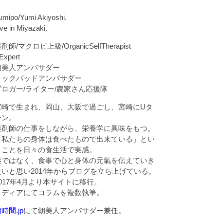
umipo/Yumi Akiyoshi.
ive in Miyazaki.
剤師/マクロビ上級/OrganicSelfTherapist
Expert
朝美人アンバサダー
クックパッドアンバサダー
ブロガー/ライター/農家さん応援隊
宮崎で生まれ、岡山、大阪で過ごし、宮崎にUタ
ーン。
薬剤師の仕事をしながら、栄養学に興味をもつ。
「私たちの身体は食べたもので出来ている」とい
うことを日々の食生活で実感。
薬ではなく、食事で心と身体の元氣を伝えていき
たいと思い2014年からブログを立ち上げている。
2017年4月より本サイトに移行。
メディアにてコラムを複数執筆。
時間.jp
にて朝美人アンバサダー兼任。