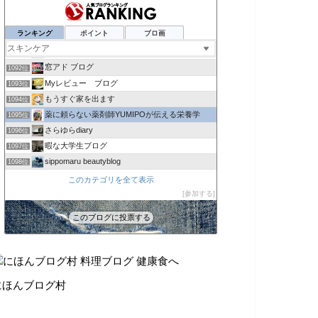
菜保子の「オトナのアロマセラピー〜*」
1088位
全身の疲れも取れる小顔コルギ専門サロン ゆめこるぎ
1089位
ランキング
ポイント
ブロ画
La boutique Bijoux
1090位
ポンポンブログ
1091位
窓アド ブログ
1092位
Myレビュー ブログ
1093位
もうすぐ家を出ます
1094位
薬に頼らない薬剤師YUMIPOが伝える栄養学
1095位
さらゆらdiary
1096位
暇な大学生ブログ
1097位
sippomaru beautyblog
1098位
健康促進.com
1099位
このカテゴリを全て表示
美容で健康・遊びや趣味と車で毎日楽しい生活サイト
参加する
1100位
しらゆき日記
1101位
このブログに投票する
miyamixxの戦略的井戸端会議
1102位
にほんブログ村