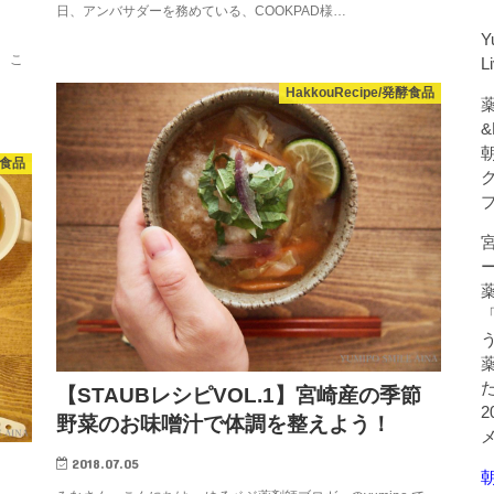
日、アンバサダーを務めている、COOKPAD様…
Y
 こ
L
HakkouRecipe/発酵食品
薬
&
性食品
【STAUBレシピVOL.1】宮崎産の季節
野菜のお味噌汁で体調を整えよう！
！
2018.07.05
朝