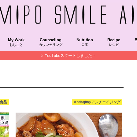
My Work
Counseling
Nutrition
Recipe
B
おしごと
カウンセリング
栄養
レシピ
YouTubeスタートしました！
Recipekeisai/レシピ本掲載
COOKPAD/クックパッド
NablusSoap/ナーブルスソープ
STAUB/ストウブ
OfficialColumn/メディア掲載コラム
Hakkou/発酵食品
Grain/穀物
VegetableFood/植物性食品
AnimalFood/動物性食品
SuperFood/スーパーフード
Vitamin/ビタミン
朝時間.jp,朝美人アンバサダー
NablusSoap/ナーブルスソープ
MAQUIAチーム美セレブ記事
美LAB.
菌トレ
Recipekeisai
HakkouRecipe
VegetableFoo
SuperFood/
Spice/スパイス
STAUB/ストウブ
M
F
S
酵食品
Antiaging/アンチエイジング