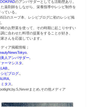
OOKPAD
のアンバサダーとしても活動歴あり。
また薬剤師をしながら、栄養指導やレシピ制作を
行っている。
365日のスープ本、レシピブログに初のレシピ掲
載。
宮崎のお野菜を使って、その時期に起こりやすい
体調に合わせた料理の提案をすることが好き。
農家さんを応援しています。
メディア掲載情報；
eautyNewsTokyo
,
朝美人アンバサダー
,
ファーマシスタ
,
LAB.
,
レシピブログ.
,
AURA
,
クミタス
,
potlight,by.S,Neverまとめ,その他メディア