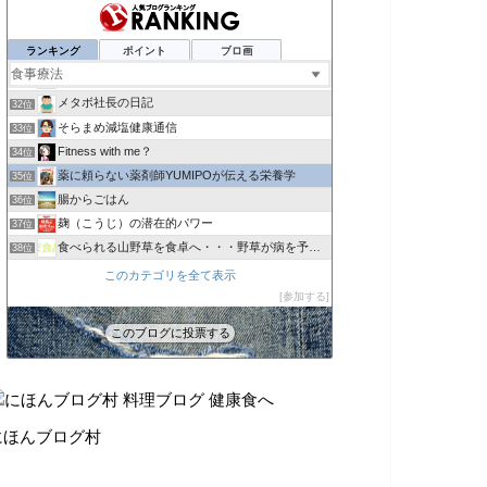
トコナキス｜健康＆楽しみ研究所
28位
ひとー人（ひとハイフン人）
29位
ランキング
ポイント
ブロ画
心と体を整えて内側から健康に
30位
25歳の若白髪男子が90日間で黒髪を復活させた話
31位
メタボ社長の日記
32位
そらまめ減塩健康通信
33位
Fitness with me？
34位
薬に頼らない薬剤師YUMIPOが伝える栄養学
35位
腸からごはん
36位
麹（こうじ）の潜在的パワー
37位
食べられる山野草を食卓へ・・・野草が病を予防する
38位
ニューヨーク発 身体美人への道
39位
このカテゴリを全て表示
IBD（潰瘍性大腸炎・クローン病）のまとめブログ
参加する
40位
短縮版メルマガ「暮しの赤信号」公開のページ
41位
このブログに投票する
生まれ変わる 〜Reborn〜
42位
にほんブログ村