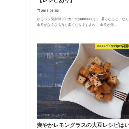
【レシピあり】
2018.05.02
ゆるベジ薬剤師ブロガーのyumipoです。 暑くなると、な
食欲がなくなる方も多くなりますよね。 食欲が低…
HakkouRecipe/発
爽やかレモングラスの大豆レシピは