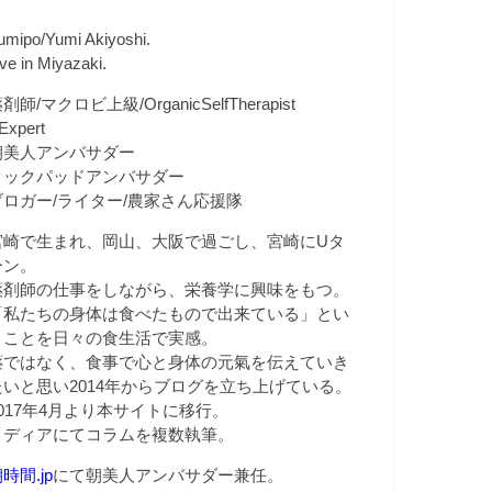
umipo/Yumi Akiyoshi.
ive in Miyazaki.
剤師/マクロビ上級/OrganicSelfTherapist
Expert
朝美人アンバサダー
クックパッドアンバサダー
ブロガー/ライター/農家さん応援隊
宮崎で生まれ、岡山、大阪で過ごし、宮崎にUタ
ーン。
薬剤師の仕事をしながら、栄養学に興味をもつ。
「私たちの身体は食べたもので出来ている」とい
うことを日々の食生活で実感。
薬ではなく、食事で心と身体の元氣を伝えていき
たいと思い2014年からブログを立ち上げている。
2017年4月より本サイトに移行。
メディアにてコラムを複数執筆。
時間.jp
にて朝美人アンバサダー兼任。