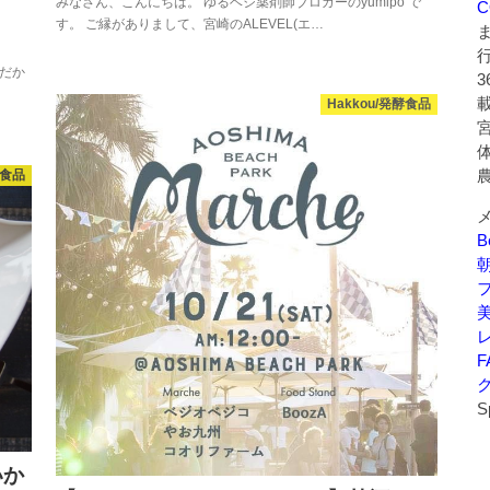
みなさん、こんにちは。 ゆるベジ薬剤師ブロガーのyumipo で
C
す。 ご縁がありまして、宮崎のALEVEL(エ…
んだか
Hakkou/発酵食品
酵食品
B
美
F
S
いか