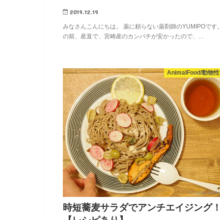
2019.12.19
みなさんこんにちは。 薬に頼らない薬剤師のYUMIPOです。
の前、産直で、宮崎産のカンパチが安かったので、…
AnimalFood/動物
時短蕎麦サラダでアンチエイジング