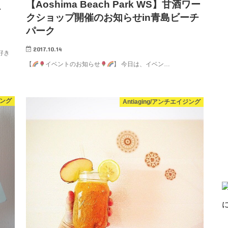
【Aoshima Beach Park WS】甘酒ワー
ス
クショップ開催のお知らせin青島ビーチ
パーク
2017.10.14
好き
【
イベントのお知らせ
】 今日は、イベン…
ジング
Antiaging/アンチエイジング