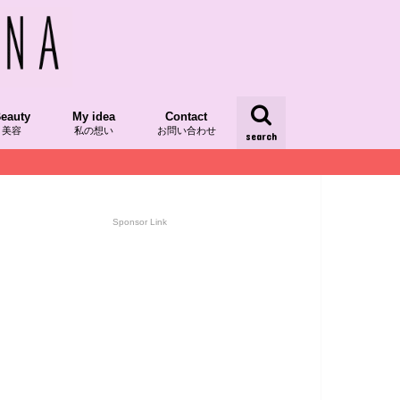
eauty
My idea
Contact
美容
私の想い
お問い合わせ
search
/レシピ本掲載
/発酵食品
dRecipe/植物性食品
スーパーフード
AQUIAチーム美セレブ記事
ood/食べ物
kinCare/スキンケア
My Idea
yumipoの想い
My Day/日々
Sponsor Link