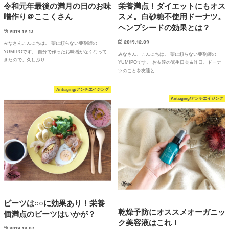
令和元年最後の満月の日のお味
栄養満点！ダイエットにもオス
噌作り＠ここくさん
スメ。白砂糖不使用ドーナツ。
ヘンプシードの効果とは？
2019.12.13
2019.12.09
みなさんこんにちは。 薬に頼らない薬剤師の
YUMIPOです。 自分で作ったお味噌がなくなって
みなさん、こんにちは。 薬に頼らない薬剤師の
きたので、久しぶり…
YUMIPOです。 お友達の誕生日会＆昨日、ドーナ
ツのことを友達と…
Antiaging/アンチエイジング
Antiaging/アンチエイジング
ビーツは○○に効果あり！栄養
乾燥予防にオススメオーガニッ
価満点のビーツはいかが？
ク美容液はこれ！
2019.12.07