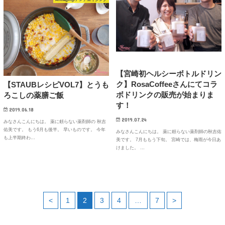
【宮崎初ヘルシーボトルドリン
ク】RosaCoffeeさんにてコラ
【STAUBレシピVOL7】とうも
ボドリンクの販売が始まりま
ろこしの薬膳ご飯
す！
2019.06.18
2019.07.24
みなさんこんにちは。 薬に頼らない薬剤師の 秋吉
佑美です。 もう6月も後半。 早いものです。 今年
みなさんこんにちは。 薬に頼らない薬剤師の秋吉佑
も上半期終わ…
美です。 7月ももう下旬。 宮崎では、梅雨が今日あ
けました。 …
<
1
2
3
4
…
7
>