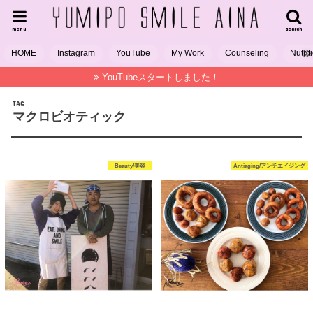
menu
search
HOME
Instagram
YouTube
My Work
Counseling
Nutrit
YouTubeスタートしました！
TAG
マクロビオティック
Beauty/美容
Antiaging/アンチエイジング