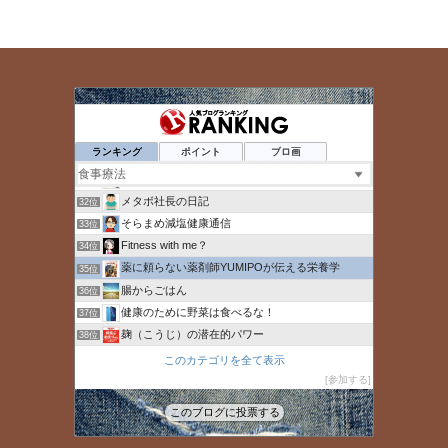
レ
ス
トコナキス｜健康＆楽しみ研究所
28位
ひとー人（ひとハイフン人）
29位
ランキング
ポイント
ブロ画
心と体を整えて内側から健康に
30位
25歳の若白髪男子が90日間で黒髪を復活させた話
31位
メタボ社長の日記
32位
そらまめ減塩健康通信
33位
Fitness with me？
34位
薬に頼らない薬剤師YUMIPOが伝える栄養学
35位
腸からごはん
36位
健康のために野菜は食べるな！
37位
麹（こうじ）の潜在的パワー
38位
食べられる山野草を食卓へ・・・野草が病を予防する
39位
このカテゴリを全て表示
IBD（潰瘍性大腸炎・クローン病）のまとめブログ
参加する
40位
短縮版メルマガ「暮しの赤信号」公開のページ
41位
このブログに投票する
『透析×生活』アラフィフ女の元気の秘訣
42位