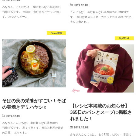
2019.12.06
みなさん、こんにちは。 薬に頼らない薬剤師の
YUMIPOです。 今日は、大好きなビーツについ
こんにちは。 薬に頼らない薬剤師のYUMIPOで
て。 みなさんビー…
す。 今日はオススメオーガニックコスメのご紹介。
香りに癒され…
Grain/穀物
My Work
そばの実の栄養がすごい！そば
【レシピ本掲載のお知らせ】
の実焼きデミハヤシ♫
365日のパンとスープに掲載さ
2019.12.03
れました！
みなさんこんにちは。 薬に頼らない薬剤師の
2019.12.02
YUMIPOです。 寒くて寒くて、煮込み料理が最近
の定番。 ホッとす…
みなさんこんにちは。 もう12月。はやい…本当に