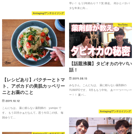
早い！ もう1年終わり？？笑 師走。 何かとバタバ
タな年末に向…
Antiaging/アンチエイジング
YouTube
【話題沸騰】タピオカのヤバい
話！
2019.08.15
【レシピあり】パクチーとトマ
ト、アボカドの美肌カッペリー
みなさん、こんにちは。 薬に頼らない薬剤師の
YUMIPOです。 8月ももう中旬。 あーーつーーいー
ニとお薬のこと
ー！！ 夏バ…
2019.10.12
こんにちは。 薬に頼らない薬剤師の yumipo で
Antiaging/アンチエイジング
す。 もう10月かぁだなんて。思う今日この頃。 毎
回ゆうて…
Antiaging/アンチエイジング