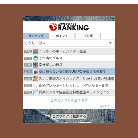
いらっしゃい！わが家のガレージcafeへ
320位
ゆりなんLIFE
321位
ランキング
ポイント
ブロ画
貧乏な闘病日記 - 楽天ブログ
322位
人工肉 | 未来の食
323位
うっちーのホームシアター生活
324位
うつ病のグルメ
325位
幸せ探しの日常
326位
薬に頼らない薬剤師YUMIPOが伝える栄養学
327位
ズボラ主婦のオイシックス（Oisix）お買い得通信
328位
食物アレルギーといっしょ ~アレルギー食堂 よってんべぇ~
329位
野菜ソムリエ協会認定料理教室キッチンサロン ナチュベジライフ
330位
命短し食せよカロリー
331位
このカテゴリを全て表示
Oisix（オイシックス）の割引情報マニア
参加する
332位
きせつのあしあと
333位
このブログに投票する
みーmama blog
334位