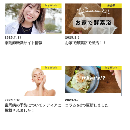
My Work
未分類
2025.11.21
2025.2.6
薬剤師転職サイト情報
お家で酵素浴で温活！！
My Work
My Work
2024.4.12
2024.4.7
歯周病の予防についてメディアに
コラムを2つ更新しました
掲載されました！