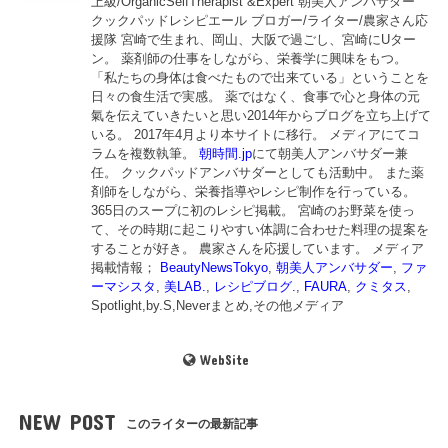
上級/OrganicSelfTherapist &Expert 朝美人アンバサダー
クックパッドレシピエール ブロガー/ライター/農家さん応
援隊 宮崎で生まれ、岡山、大阪で過ごし、宮崎にUター
ン。 薬剤師の仕事をしながら、栄養学に興味をもつ。
「私たちの身体は食べたもので出来ている」ということを
日々の食生活で実感。 薬ではなく、食事で心と身体の元
氣を伝えていきたいと思い2014年からブログを立ち上げて
いる。 2017年4月より本サイトに移行。 メディアにてコ
ラムを複数執筆。
朝時間.jp
にて朝美人アンバサダー兼
任。 クックパッドアンバサダーとしても活動中。 また薬
剤師をしながら、栄養指導やレシピ制作を行っている。
365日のスープに初のレシピ掲載。 宮崎のお野菜を使っ
て、その時期に起こりやすい体調に合わせた料理の提案を
することが好き。 農家さんを応援しています。 メディア
掲載情報；
BeautyNewsTokyo
,
朝美人アンバサダー
,
ファ
ーマシスタ
,
美LAB.
,
レシピブログ.
,
FAURA
,
クミタス
,
Spotlight,by.S,Neverまとめ,その他メディア
WebSite
NEW POST
このライターの最新記事