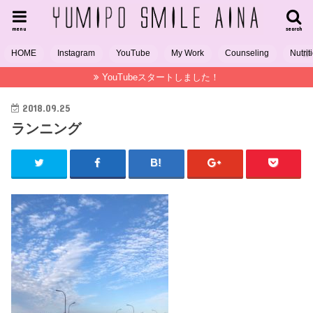
menu
search
HOME
Instagram
YouTube
My Work
Counseling
Nutrit
YouTubeスタートしました！
2018.09.25
ランニング