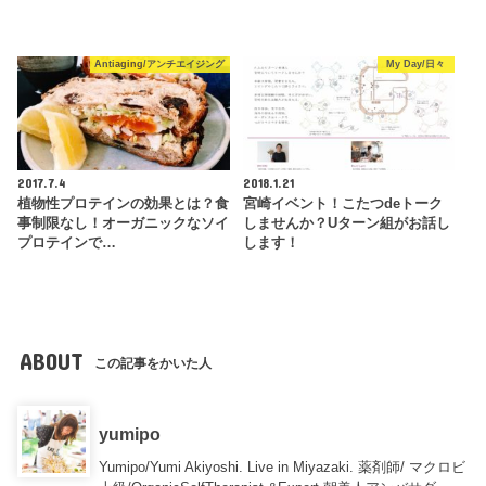
Antiaging/アンチエイジング
My Day/日々
2017.7.4
2018.1.21
植物性プロテインの効果とは？食
宮崎イベント！こたつdeトーク
事制限なし！オーガニックなソイ
しませんか？Uターン組がお話し
プロテインで…
します！
ABOUT
この記事をかいた人
yumipo
Yumipo/Yumi Akiyoshi. Live in Miyazaki. 薬剤師/ マクロビ