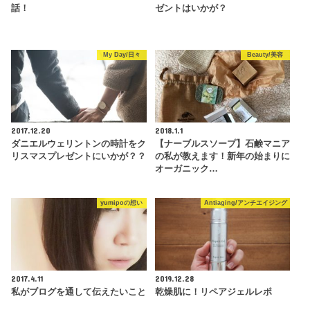
話！
ゼントはいかが？
My Day/日々
Beauty/美容
2017.12.20
2018.1.1
ダニエルウェリントンの時計をク
【ナーブルスソープ】石鹸マニア
リスマスプレゼントにいかが？？
の私が教えます！新年の始まりに
オーガニック…
yumipoの想い
Antiaging/アンチエイジング
2017.4.11
2019.12.28
私がブログを通して伝えたいこと
乾燥肌に！リペアジェルレポ