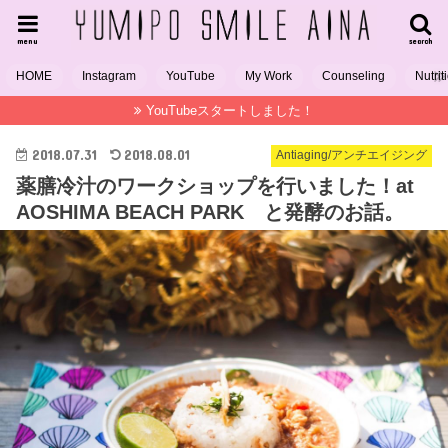
menu
search
HOME
Instagram
YouTube
My Work
Counseling
Nutrit
YouTubeスタートしました！
2018.07.31
2018.08.01
Antiaging/アンチエイジング
薬膳冷汁のワークショップを行いました！at
AOSHIMA BEACH PARK と発酵のお話。