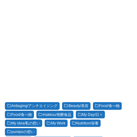
Antiaging/アンチエイジング
Beauty/美容
Food/食べ物
Food/食べ物
Hakkou/発酵食品
My Day/日々
My idea/私の想い
My Work
Nutrition/栄養
yumipoの想い