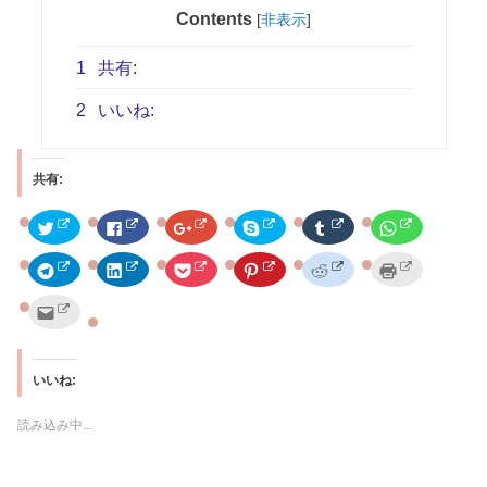
Contents
[
非表示
]
1
共有:
2
いいね:
共有:
ク
F
ク
ク
ク
ク
リ
a
リ
リ
リ
リ
ッ
c
ッ
ッ
ッ
ッ
ク
e
ク
ク
ク
ク
ク
ク
ク
ク
ク
ク
し
b
し
し
し
し
リ
リ
リ
リ
リ
リ
て
o
て
て
て
て
ッ
ッ
ッ
ッ
ッ
ッ
T
o
G
S
T
W
ク
ク
ク
ク
ク
ク
ク
w
k
o
k
u
h
し
し
し
し
し
し
リ
i
で
o
y
m
a
て
て
て
て
て
て
ッ
t
共
g
p
b
t
T
L
P
P
R
印
ク
t
有
l
e
l
s
e
i
o
i
e
刷
し
e
す
e
で
r
A
l
n
c
n
d
(
て
r
る
+
共
で
p
いいね:
e
k
k
t
d
新
友
で
に
で
有
共
p
g
e
e
e
i
し
達
共
は
共
(
有
で
r
d
t
r
t
い
へ
有
ク
有
新
(
共
a
I
で
e
で
ウ
メ
読み込み中...
(
リ
(
し
新
有
m
n
シ
s
共
ィ
ー
新
ッ
新
い
し
(
で
で
ェ
t
有
ン
ル
し
ク
し
ウ
い
新
共
共
ア
で
(
ド
で
い
し
い
ィ
ウ
し
有
有
(
共
新
ウ
送
ウ
て
ウ
ン
ィ
い