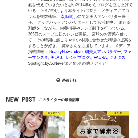
氣を伝えていきたいと思い2014年からブログを立ち上げて
いる。 2017年4月より本サイトに移行。 メディアにてコ
ラムを複数執筆。
朝時間.jp
にて朝美人アンバサダー兼
任。 クックパッドアンバサダーとしても活動中。 また薬
剤師をしながら、栄養指導やレシピ制作を行っている。
365日のスープに初のレシピ掲載。 宮崎のお野菜を使っ
て、その時期に起こりやすい体調に合わせた料理の提案を
することが好き。 農家さんを応援しています。 メディア
掲載情報；
BeautyNewsTokyo
,
朝美人アンバサダー
,
ファ
ーマシスタ
,
美LAB.
,
レシピブログ.
,
FAURA
,
クミタス
,
Spotlight,by.S,Neverまとめ,その他メディア
WebSite
NEW POST
このライターの最新記事
My Work
未分類