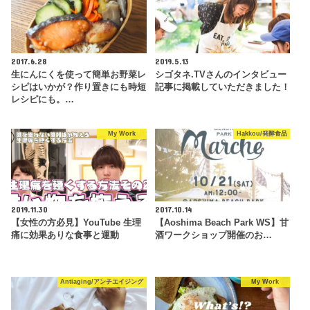
2017.6.28
2019.5.13
生にんにくを使って簡単お野菜レ
シゴタネ.TVさんのインタビュー
シピはいかが？作り置きにも時短
記事に掲載していただきました！
レシピにも。…
My Work
Hakkou/発酵食品
2019.11.30
2017.10.14
【女性の方必見】YouTube 生理
【Aoshima Beach Park WS】甘
痛に効果ありな食事と運動
酒ワークショップ開催のお…
Antiaging/アンチエイジング
My Work