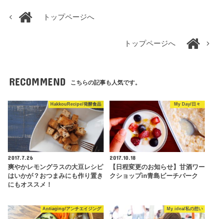
トップページへ
トップページへ
RECOMMEND
こちらの記事も人気です。
HakkouRecipe/発酵食品
My Day/日々
2017.7.26
2017.10.18
爽やかレモングラスの大豆レシピ
【日程変更のお知らせ】甘酒ワー
はいかが？おつまみにも作り置き
クショップin青島ビーチパーク
にもオススメ！
Antiaging/アンチエイジング
My idea/私の想い