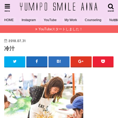
menu
search
HOME
Instagram
YouTube
My Work
Counseling
Nutrit
YouTubeスタートしました！
2018.07.31
冷汁