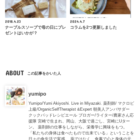
2018.4.23
2024.4.7
ナーブルスソープで母の日にプレ
コラムを2つ更新しました
ゼントはいかが？
ABOUT
この記事をかいた人
yumipo
Yumipo/Yumi Akiyoshi. Live in Miyazaki. 薬剤師/ マクロビ
上級/OrganicSelfTherapist &Expert 朝美人アンバサダー
クックパッドレシピエール ブロガー/ライター/農家さん応
援隊 宮崎で生まれ、岡山、大阪で過ごし、宮崎にUター
ン。 薬剤師の仕事をしながら、栄養学に興味をもつ。
「私たちの身体は食べたもので出来ている」ということを
日々の食生活で実感。 薬ではなく、食事で心と身体の元