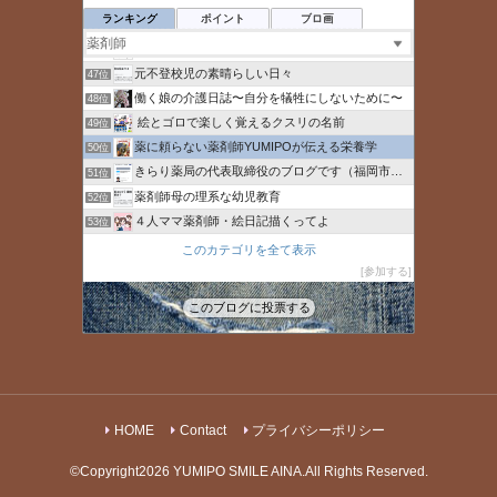
44位
ランキング
ポイント
ブロ画
【おやじ女子】マンスタグラム
45位
てぃもブログ
46位
元不登校児の素晴らしい日々
47位
働く娘の介護日誌〜自分を犠牲にしないために〜
48位
絵とゴロで楽しく覚えるクスリの名前
49位
薬に頼らない薬剤師YUMIPOが伝える栄養学
50位
きらり薬局の代表取締役のブログです（福岡市常勤パート薬
51位
薬剤師母の理系な幼児教育
52位
４人ママ薬剤師・絵日記描くってよ
53位
村瀬華【公式】（へなちょこ華ちゃん）
54位
このカテゴリを全て表示
食変改革
参加する
55位
ルクスメディック
56位
このブログに投票する
ハタラクキモチ
57位
HOME
Contact
プライバシーポリシー
©Copyright2026
YUMIPO SMILE AINA
.All Rights Reserved.