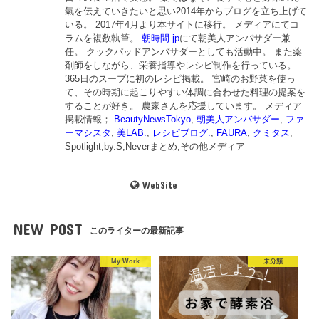
氣を伝えていきたいと思い2014年からブログを立ち上げて
いる。 2017年4月より本サイトに移行。 メディアにてコ
ラムを複数執筆。
朝時間.jp
にて朝美人アンバサダー兼
任。 クックパッドアンバサダーとしても活動中。 また薬
剤師をしながら、栄養指導やレシピ制作を行っている。
365日のスープに初のレシピ掲載。 宮崎のお野菜を使っ
て、その時期に起こりやすい体調に合わせた料理の提案を
することが好き。 農家さんを応援しています。 メディア
掲載情報；
BeautyNewsTokyo
,
朝美人アンバサダー
,
ファ
ーマシスタ
,
美LAB.
,
レシピブログ.
,
FAURA
,
クミタス
,
Spotlight,by.S,Neverまとめ,その他メディア
WebSite
NEW POST
このライターの最新記事
My Work
未分類