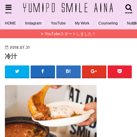
menu
search
HOME
Instagram
YouTube
My Work
Counseling
Nutrit
YouTubeスタートしました！
2018.07.31
冷汁