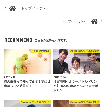
トップページへ
トップページへ
RECOMMEND
こちらの記事も人気です。
Hakkou/発酵食品
Antiaging/アンチエイジング
2017.4.16
2019.7.24
麹の栄養って知ってます？麹には
【宮崎初ヘルシーボトルドリン
素晴らしい効果が！
ク】RosaCoffeeさんにてコラボ
ドリン…
Antiaging/アンチエイジング
Antiaging/アンチエイジング