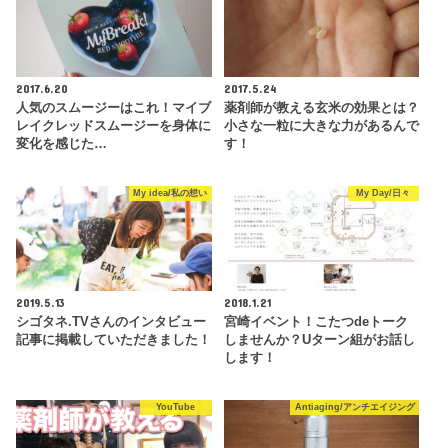
2017.6.20
2017.5.24
人気のスムージーはこれ！マイブ
薬剤師が教える玄米の効果とは？
レイクレッドスムージーを身体に
小さな一粒に大きな力があるんで
変化を感じた…
す！
My idea/私の想い
My Day/日々
2019.5.13
2018.1.21
シゴタネ.TVさんのインタビュー
宮崎イベント！こたつdeトーク
記事に掲載していただきました！
しませんか？Uターン組がお話し
します！
YouTube
Antiaging/アンチエイジング