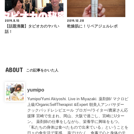
2019.8.15
2019.12.28
【話題沸騰】タピオカのヤバい
乾燥肌に！リペアジェルレポ
話！
ABOUT
この記事をかいた人
yumipo
Yumipo/Yumi Akiyoshi. Live in Miyazaki. 薬剤師/ マクロビ
上級/OrganicSelfTherapist &Expert 朝美人アンバサダー
クックパッドレシピエール ブロガー/ライター/農家さん応
援隊 宮崎で生まれ、岡山、大阪で過ごし、宮崎にUター
ン。 薬剤師の仕事をしながら、栄養学に興味をもつ。
「私たちの身体は食べたもので出来ている」ということを
日々の食生活で実感。 薬ではなく、食事で心と身体の元