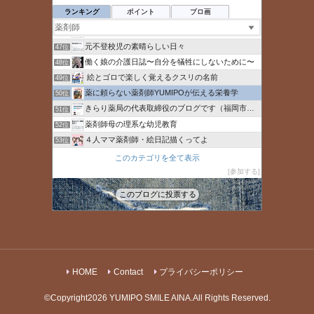
44位
ランキング
ポイント
ブロ画
【おやじ女子】マンスタグラム
45位
てぃもブログ
46位
元不登校児の素晴らしい日々
47位
働く娘の介護日誌〜自分を犠牲にしないために〜
48位
絵とゴロで楽しく覚えるクスリの名前
49位
薬に頼らない薬剤師YUMIPOが伝える栄養学
50位
きらり薬局の代表取締役のブログです（福岡市常勤パート薬
51位
薬剤師母の理系な幼児教育
52位
４人ママ薬剤師・絵日記描くってよ
53位
村瀬華【公式】（へなちょこ華ちゃん）
54位
このカテゴリを全て表示
食変改革
参加する
55位
ルクスメディック
56位
このブログに投票する
ハタラクキモチ
57位
HOME
Contact
プライバシーポリシー
©Copyright2026
YUMIPO SMILE AINA
.All Rights Reserved.