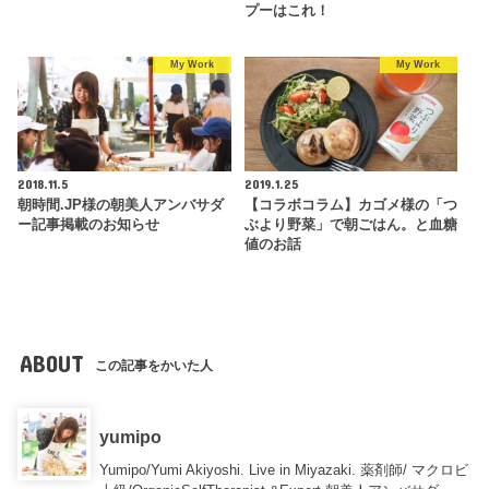
プーはこれ！
My Work
My Work
2018.11.5
2019.1.25
朝時間.JP様の朝美人アンバサダ
【コラボコラム】カゴメ様の「つ
ー記事掲載のお知らせ
ぶより野菜」で朝ごはん。と血糖
値のお話
ABOUT
この記事をかいた人
yumipo
Yumipo/Yumi Akiyoshi. Live in Miyazaki. 薬剤師/ マクロビ