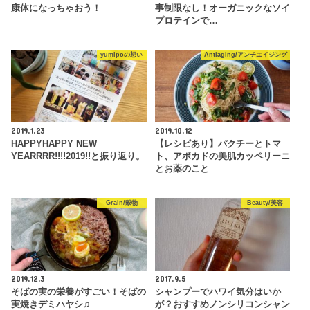
康体になっちゃおう！
事制限なし！オーガニックなソイ
プロテインで…
yumipoの想い
Antiaging/アンチエイジング
2019.1.23
2019.10.12
HAPPYHAPPY NEW
【レシピあり】パクチーとトマ
YEARRRR!!!!2019!!と振り返り。
ト、アボカドの美肌カッペリーニ
とお薬のこと
Grain/穀物
Beauty/美容
2019.12.3
2017.9.5
そばの実の栄養がすごい！そばの
シャンプーでハワイ気分はいか
実焼きデミハヤシ♫
が？おすすめノンシリコンシャン