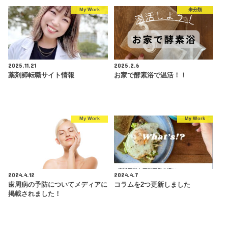
My Work
未分類
2025.11.21
2025.2.6
薬剤師転職サイト情報
お家で酵素浴で温活！！
My Work
My Work
2024.4.12
2024.4.7
歯周病の予防についてメディアに
コラムを2つ更新しました
掲載されました！