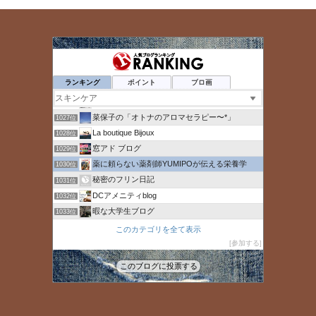
ポンポンブログ
1023位
美容で健康・遊びや趣味と車で毎日楽しい生活サイト
1024位
ランキング
ポイント
ブロ画
もうすぐ家を出ます
1025位
あなたと地域に寄り添い続けたい。実績健康相談３1年、いは薬局
1026位
菜保子の「オトナのアロマセラピー〜*」
1027位
La boutique Bijoux
1028位
窓アド ブログ
1029位
薬に頼らない薬剤師YUMIPOが伝える栄養学
1030位
秘密のフリン日記
1031位
DCアメニティblog
1032位
暇な大学生ブログ
1033位
素敵なライフスタイル｡.:*･ﾟ
1034位
このカテゴリを全て表示
オンライン麻雀『ツモ』 運営ブログ
参加する
1035位
noni
1036位
このブログに投票する
免疫・自然治癒力で健康。＋ロハスな生活
1037位