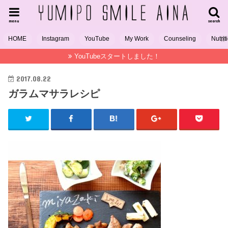
menu
search
HOME
Instagram
YouTube
My Work
Counseling
Nutrit
YouTubeスタートしました！
2017.08.22
ガラムマサラレシピ