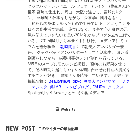
上級/OrganicSelfTherapist &Expert 朝美人アンバサダー
クックパッドレシピエール ブロガー/ライター/農家さん応
援隊 宮崎で生まれ、岡山、大阪で過ごし、宮崎にUター
ン。 薬剤師の仕事をしながら、栄養学に興味をもつ。
「私たちの身体は食べたもので出来ている」ということを
日々の食生活で実感。 薬ではなく、食事で心と身体の元
氣を伝えていきたいと思い2014年からブログを立ち上げて
いる。 2017年4月より本サイトに移行。 メディアにてコ
ラムを複数執筆。
朝時間.jp
にて朝美人アンバサダー兼
任。 クックパッドアンバサダーとしても活動中。 また薬
剤師をしながら、栄養指導やレシピ制作を行っている。
365日のスープに初のレシピ掲載。 宮崎のお野菜を使っ
て、その時期に起こりやすい体調に合わせた料理の提案を
することが好き。 農家さんを応援しています。 メディア
掲載情報；
BeautyNewsTokyo
,
朝美人アンバサダー
,
ファ
ーマシスタ
,
美LAB.
,
レシピブログ.
,
FAURA
,
クミタス
,
Spotlight,by.S,Neverまとめ,その他メディア
WebSite
NEW POST
このライターの最新記事