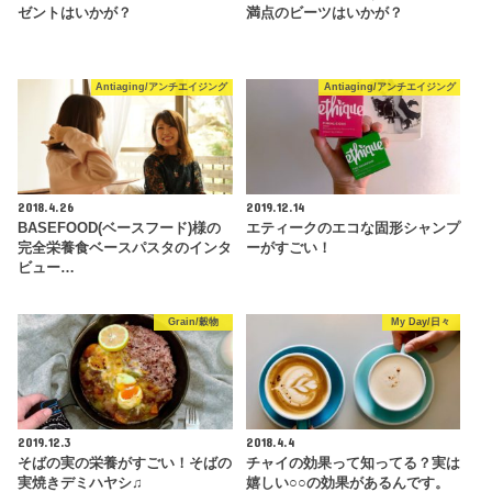
ゼントはいかが？
満点のビーツはいかが？
Antiaging/アンチエイジング
Antiaging/アンチエイジング
2018.4.26
2019.12.14
BASEFOOD(ベースフード)様の
エティークのエコな固形シャンプ
完全栄養食ベースパスタのインタ
ーがすごい！
ビュー…
Grain/穀物
My Day/日々
2019.12.3
2018.4.4
そばの実の栄養がすごい！そばの
チャイの効果って知ってる？実は
実焼きデミハヤシ♫
嬉しい○○の効果があるんです。