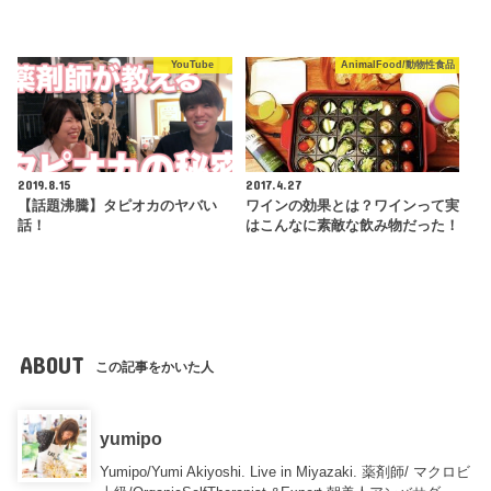
YouTube
AnimalFood/動物性食品
2019.8.15
2017.4.27
【話題沸騰】タピオカのヤバい
ワインの効果とは？ワインって実
話！
はこんなに素敵な飲み物だった！
ABOUT
この記事をかいた人
yumipo
Yumipo/Yumi Akiyoshi. Live in Miyazaki. 薬剤師/ マクロビ