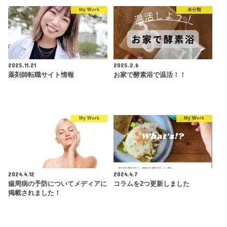
My Work
未分類
2025.11.21
2025.2.6
薬剤師転職サイト情報
お家で酵素浴で温活！！
My Work
My Work
2024.4.12
2024.4.7
歯周病の予防についてメディアに
コラムを2つ更新しました
掲載されました！