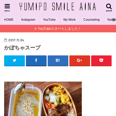
menu
search
HOME
Instagram
YouTube
My Work
Counseling
Nutrit
YouTubeスタートしました！
2017.11.04
かぼちゃスープ