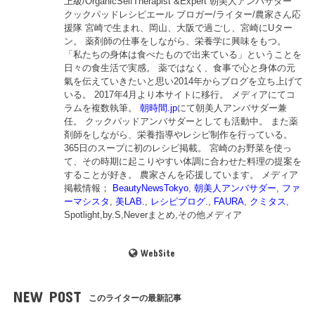
上級/OrganicSelfTherapist &Expert 朝美人アンバサダー
クックパッドレシピエール ブロガー/ライター/農家さん応
援隊 宮崎で生まれ、岡山、大阪で過ごし、宮崎にUター
ン。 薬剤師の仕事をしながら、栄養学に興味をもつ。
「私たちの身体は食べたもので出来ている」ということを
日々の食生活で実感。 薬ではなく、食事で心と身体の元
氣を伝えていきたいと思い2014年からブログを立ち上げて
いる。 2017年4月より本サイトに移行。 メディアにてコ
ラムを複数執筆。
朝時間.jp
にて朝美人アンバサダー兼
任。 クックパッドアンバサダーとしても活動中。 また薬
剤師をしながら、栄養指導やレシピ制作を行っている。
365日のスープに初のレシピ掲載。 宮崎のお野菜を使っ
て、その時期に起こりやすい体調に合わせた料理の提案を
することが好き。 農家さんを応援しています。 メディア
掲載情報；
BeautyNewsTokyo
,
朝美人アンバサダー
,
ファ
ーマシスタ
,
美LAB.
,
レシピブログ.
,
FAURA
,
クミタス
,
Spotlight,by.S,Neverまとめ,その他メディア
WebSite
NEW POST
このライターの最新記事