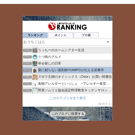
いらっしゃい！わが家のガレージcafeへ
320位
ゆりなんLIFE
321位
ランキング
ポイント
ブロ画
貧乏な闘病日記 - 楽天ブログ
322位
人工肉 | 未来の食
323位
うっちーのホームシアター生活
324位
うつ病のグルメ
325位
幸せ探しの日常
326位
薬に頼らない薬剤師YUMIPOが伝える栄養学
327位
ズボラ主婦のオイシックス（Oisix）お買い得通信
328位
食物アレルギーといっしょ ~アレルギー食堂 よってんべぇ~
329位
野菜ソムリエ協会認定料理教室キッチンサロン ナチュベジライフ
330位
命短し食せよカロリー
331位
このカテゴリを全て表示
Oisix（オイシックス）の割引情報マニア
参加する
332位
きせつのあしあと
333位
このブログに投票する
みーmama blog
334位