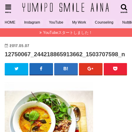
menu
search
HOME
Instagram
YouTube
My Work
Counseling
Nutrit
YouTubeスタートしました！
2017.05.07
12750067_244218865913662_1503707598_n