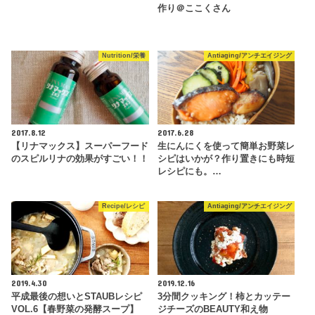
作り＠ここくさん
Nutrition/栄養
Antiaging/アンチエイジング
2017.8.12
2017.6.28
【リナマックス】スーパーフード
生にんにくを使って簡単お野菜レ
のスピルリナの効果がすごい！！
シピはいかが？作り置きにも時短
レシピにも。…
Recipe/レシピ
Antiaging/アンチエイジング
2019.4.30
2019.12.16
平成最後の想いとSTAUBレシピ
3分間クッキング！柿とカッテー
VOL.6【春野菜の発酵スープ】
ジチーズのBEAUTY和え物