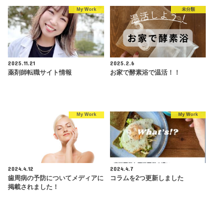
My Work
未分類
2025.11.21
2025.2.6
薬剤師転職サイト情報
お家で酵素浴で温活！！
My Work
My Work
2024.4.12
2024.4.7
歯周病の予防についてメディアに
コラムを2つ更新しました
掲載されました！