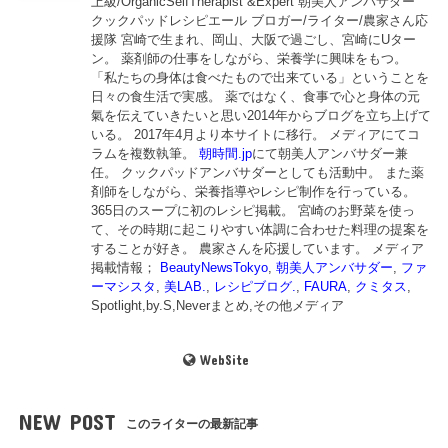
上級/OrganicSelfTherapist &Expert 朝美人アンバサダー
クックパッドレシピエール ブロガー/ライター/農家さん応
援隊 宮崎で生まれ、岡山、大阪で過ごし、宮崎にUター
ン。 薬剤師の仕事をしながら、栄養学に興味をもつ。
「私たちの身体は食べたもので出来ている」ということを
日々の食生活で実感。 薬ではなく、食事で心と身体の元
氣を伝えていきたいと思い2014年からブログを立ち上げて
いる。 2017年4月より本サイトに移行。 メディアにてコ
ラムを複数執筆。
朝時間.jp
にて朝美人アンバサダー兼
任。 クックパッドアンバサダーとしても活動中。 また薬
剤師をしながら、栄養指導やレシピ制作を行っている。
365日のスープに初のレシピ掲載。 宮崎のお野菜を使っ
て、その時期に起こりやすい体調に合わせた料理の提案を
することが好き。 農家さんを応援しています。 メディア
掲載情報；
BeautyNewsTokyo
,
朝美人アンバサダー
,
ファ
ーマシスタ
,
美LAB.
,
レシピブログ.
,
FAURA
,
クミタス
,
Spotlight,by.S,Neverまとめ,その他メディア
WebSite
NEW POST
このライターの最新記事