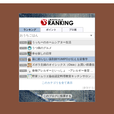
いらっしゃい！わが家のガレージcafeへ
320位
ゆりなんLIFE
321位
ランキング
ポイント
ブロ画
貧乏な闘病日記 - 楽天ブログ
322位
人工肉 | 未来の食
323位
うっちーのホームシアター生活
324位
うつ病のグルメ
325位
幸せ探しの日常
326位
薬に頼らない薬剤師YUMIPOが伝える栄養学
327位
ズボラ主婦のオイシックス（Oisix）お買い得通信
328位
食物アレルギーといっしょ ~アレルギー食堂 よってんべぇ~
329位
野菜ソムリエ協会認定料理教室キッチンサロン ナチュベジライフ
330位
命短し食せよカロリー
331位
このカテゴリを全て表示
Oisix（オイシックス）の割引情報マニア
参加する
332位
きせつのあしあと
333位
このブログに投票する
みーmama blog
334位