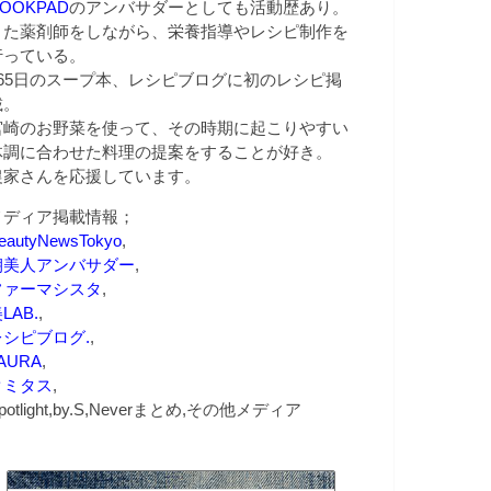
OOKPAD
のアンバサダーとしても活動歴あり。
また薬剤師をしながら、栄養指導やレシピ制作を
行っている。
365日のスープ本、レシピブログに初のレシピ掲
載。
宮崎のお野菜を使って、その時期に起こりやすい
体調に合わせた料理の提案をすることが好き。
農家さんを応援しています。
メディア掲載情報；
eautyNewsTokyo
,
朝美人アンバサダー
,
ファーマシスタ
,
LAB.
,
レシピブログ.
,
AURA
,
クミタス
,
potlight,by.S,Neverまとめ,その他メディア