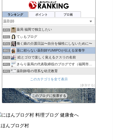
自由な薬剤師〜ＫＡＺＵＨＩＲＯブログ
39位
病院薬剤師って何考えてる？
40位
ランキング
ポイント
ブロ画
ゆとりのレベル上げブログ
41位
ダンサー薬剤師のあれこれ
42位
薬局 福岡で独立したい
43位
てぃもブログ
44位
働く娘の介護日誌〜自分を犠牲にしないために〜
45位
薬に頼らない薬剤師YUMIPOが伝える栄養学
46位
絵とゴロで楽しく覚えるクスリの名前
47位
きらり薬局の代表取締役のブログです（福岡市常勤パート薬
48位
薬剤師母の理系な幼児教育
49位
４人ママ薬剤師・絵日記描くってよ
50位
このカテゴリを全て表示
村瀬華【公式】（へなちょこ華ちゃん）
参加する
51位
食変改革
52位
このブログに投票する
ルクスメディック
53位
にほんブログ村