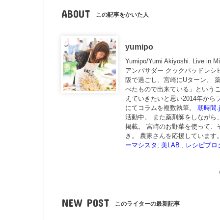
ABOUT
この記事をかいた人
yumipo
Yumipo/Yumi Akiyoshi. Live 
アンバサダー クックパッドレシ
阪で過ごし、宮崎にUターン。 
べたもので出来ている」というこ
えていきたいと思い2014年から
にてコラムを複数執筆。
朝時間.j
活動中。 また薬剤師をしながら
掲載。 宮崎のお野菜を使って、
き。 農家さんを応援しています
ーマシスタ
,
美LAB.
,
レシピブロ
NEW POST
このライターの最新記事