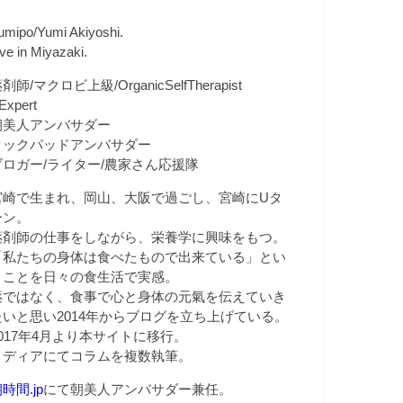
umipo/Yumi Akiyoshi.
ive in Miyazaki.
剤師/マクロビ上級/OrganicSelfTherapist
Expert
朝美人アンバサダー
クックパッドアンバサダー
ブロガー/ライター/農家さん応援隊
宮崎で生まれ、岡山、大阪で過ごし、宮崎にUタ
ーン。
薬剤師の仕事をしながら、栄養学に興味をもつ。
「私たちの身体は食べたもので出来ている」とい
うことを日々の食生活で実感。
薬ではなく、食事で心と身体の元氣を伝えていき
たいと思い2014年からブログを立ち上げている。
2017年4月より本サイトに移行。
メディアにてコラムを複数執筆。
時間.jp
にて朝美人アンバサダー兼任。