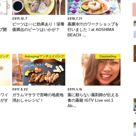
2019.12.7
2018.7.31
ビーツは○○に効果あり！栄養
薬膳冷汁のワークショップを
プ開
価満点のビーツはいかが？
行いました！at AOSHIMA
BEACH …
イジング
Antiaging/アンチエイジング
Counseling
2017.8.22
2019.4.16
ハワイ
ガラムマサラで宮崎の地産地
薬に頼らない薬剤師が伝える
ドがす
消おしゃレシピ！
食の薬箱 IGTV Live vol.1
Ab…