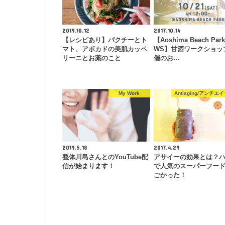
2019.10.12
2017.10.14
【レシピあり】パクチーとト
【Aoshima Beach Park
マト、アボカドの美肌カッペ
WS】甘酒ワークショッ
リーニとお薬のこと
催のお…
My Work
Antiaging/アンチエ
2019.5.18
2017.4.29
整体川島さんとのYouTube配
アサイーの効果とは？
信が始まります！
で人気のスーパーフー
ごかった！