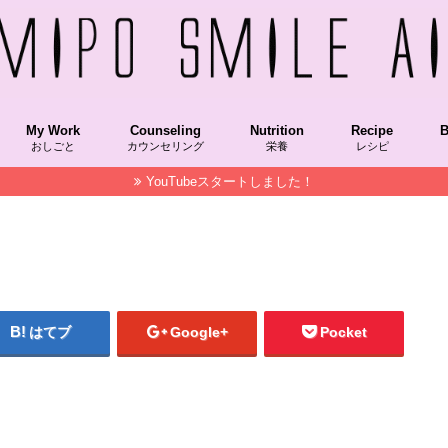
My Work
Counseling
Nutrition
Recipe
B
おしごと
カウンセリング
栄養
レシピ
YouTubeスタートしました！
Recipekeisai/レシピ本掲載
COOKPAD/クックパッド
NablusSoap/ナーブルスソープ
STAUB/ストウブ
OfficialColumn/メディア掲載コラム
Hakkou/発酵食品
Grain/穀物
VegetableFood/植物性食品
AnimalFood/動物性食品
SuperFood/スーパーフード
Vitamin/ビタミン
朝時間.jp,朝美人アンバサダー
NablusSoap/ナーブルスソープ
MAQUIAチーム美セレブ記事
美LAB.
菌トレ
Recipekeisai
HakkouRecipe
VegetableFoo
SuperFood/
Spice/スパイス
STAUB/ストウブ
M
F
S
はてブ
Google+
Pocket