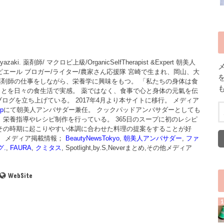
in Miyazaki. 薬剤師/ マクロビ上級/OrganicSelfTherapist &Expert 朝美人
ピエール ブロガー/ライター/農家さん応援隊 宮崎で生まれ、岡山、大
薬剤師の仕事をしながら、栄養学に興味をもつ。 「私たちの身体は食
とを日々の食生活で実感。 薬ではなく、食事で心と身体の元氣を伝
ブログを立ち上げている。 2017年4月より本サイトに移行。 メディア
p
にて朝美人アンバサダー兼任。 クックパッドアンバサダーとしても
、栄養指導やレシピ制作を行っている。 365日のスープに初のレシピ
その時期に起こりやすい体調に合わせた料理の提案をすることが好
。 メディア掲載情報；
BeautyNewsTokyo
,
朝美人アンバサダー
,
ファ
グ.
,
FAURA
,
クミタス
, Spotlight,by.S,Neverまとめ,その他メディア
WebSite