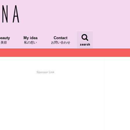
eauty
My idea
Contact
美容
私の想い
お問い合わせ
search
/レシピ本掲載
/発酵食品
dRecipe/植物性食品
スーパーフード
AQUIAチーム美セレブ記事
ood/食べ物
kinCare/スキンケア
My Idea
yumipoの想い
My Day/日々
Sponsor Link