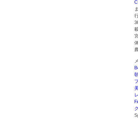
C
B
美
F
S