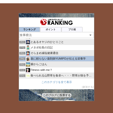
トコナキス｜健康＆楽しみ研究所
22位
ひとー人（ひとハイフン人）
23位
ランキング
ポイント
ブロ画
心と体を整えて内側から健康に
24位
25歳の若白髪男子が90日間で黒髪を復活させた話
25位
とあるオヤジのひとりごと
26位
メタボ社長の日記
27位
そらまめ減塩健康通信
28位
薬に頼らない薬剤師YUMIPOが伝える栄養学
29位
腸からごはん
30位
Fitness with me？
31位
食べられる山野草を食卓へ・・・野草が病を予防する
32位
麹（こうじ）の潜在的パワー
33位
このカテゴリを全て表示
ニューヨーク発 身体美人への道
参加する
34位
鍼うつ尼さんの駆け込み鍼灸院
35位
このブログに投票する
IBD（潰瘍性大腸炎・クローン病）のまとめブログ
36位