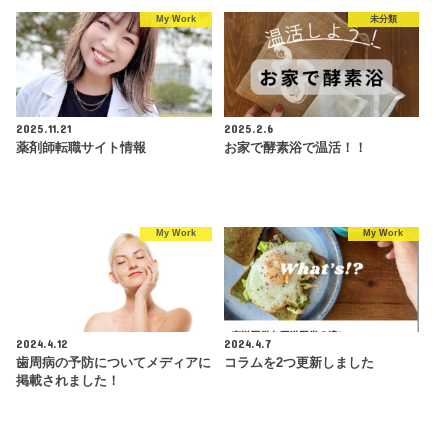
My Work
未分類
2025.11.21
2025.2.6
薬剤師転職サイト情報
お家で酵素浴で温活！！
My Work
My Work
2024.4.12
2024.4.7
歯周病の予防についてメディアに
コラムを2つ更新しました
掲載されました！