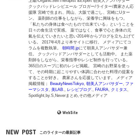
上級/OrganicSelfTherapist &Expert 朝美人アンバサダー
クックパッドレシピエール ブロガー/ライター/農家さん応
援隊 宮崎で生まれ、岡山、大阪で過ごし、宮崎にUター
ン。 薬剤師の仕事をしながら、栄養学に興味をもつ。
「私たちの身体は食べたもので出来ている」ということを
日々の食生活で実感。 薬ではなく、食事で心と身体の元
氣を伝えていきたいと思い2014年からブログを立ち上げて
いる。 2017年4月より本サイトに移行。 メディアにてコ
ラムを複数執筆。
朝時間.jp
にて朝美人アンバサダー兼
任。 クックパッドアンバサダーとしても活動中。 また薬
剤師をしながら、栄養指導やレシピ制作を行っている。
365日のスープに初のレシピ掲載。 宮崎のお野菜を使っ
て、その時期に起こりやすい体調に合わせた料理の提案を
することが好き。 農家さんを応援しています。 メディア
掲載情報；
BeautyNewsTokyo
,
朝美人アンバサダー
,
ファ
ーマシスタ
,
美LAB.
,
レシピブログ.
,
FAURA
,
クミタス
,
Spotlight,by.S,Neverまとめ,その他メディア
WebSite
NEW POST
このライターの最新記事