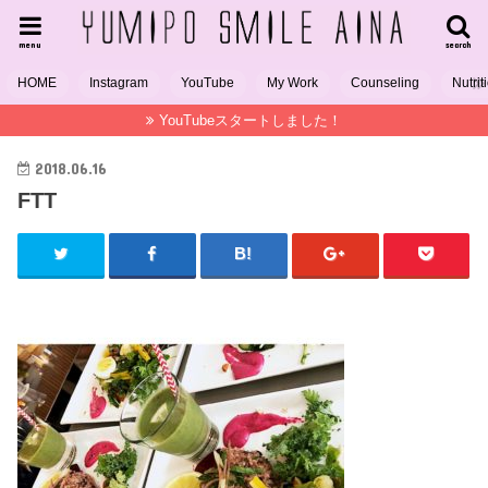
menu
search
HOME
Instagram
YouTube
My Work
Counseling
Nutrit
YouTubeスタートしました！
2018.06.16
FTT