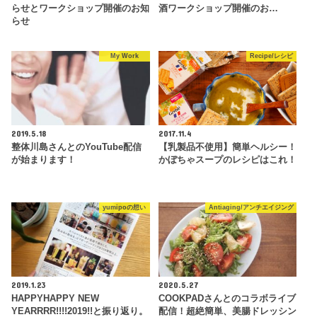
らせとワークショップ開催のお知
酒ワークショップ開催のお…
らせ
My Work
Recipe/レシピ
2019.5.18
2017.11.4
整体川島さんとのYouTube配信
【乳製品不使用】簡単ヘルシー！
が始まります！
かぼちゃスープのレシピはこれ！
yumipoの想い
Antiaging/アンチエイジング
2019.1.23
2020.5.27
HAPPYHAPPY NEW
COOKPADさんとのコラボライブ
YEARRRR!!!!2019!!と振り返り。
配信！超絶簡単、美腸ドレッシン