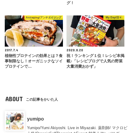
グ！
Antiaging/アンチエイジング
My Day/日々
2017.7.4
2020.8.20
植物性プロテインの効果とは？食
祝！ランキング１位！レシピ本掲
事制限なし！オーガニックなソイ
載♪「レシピブログで人気の野菜
プロテインで…
大量消費おかず」
ABOUT
この記事をかいた人
yumipo
Yumipo/Yumi Akiyoshi. Live in Miyazaki. 薬剤師/ マクロビ