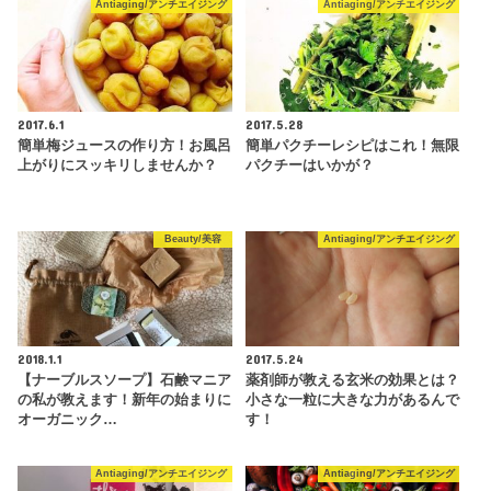
Antiaging/アンチエイジング
Antiaging/アンチエイジング
2017.6.1
2017.5.28
簡単梅ジュースの作り方！お風呂
簡単パクチーレシピはこれ！無限
上がりにスッキリしませんか？
パクチーはいかが？
Beauty/美容
Antiaging/アンチエイジング
2018.1.1
2017.5.24
【ナーブルスソープ】石鹸マニア
薬剤師が教える玄米の効果とは？
の私が教えます！新年の始まりに
小さな一粒に大きな力があるんで
オーガニック…
す！
Antiaging/アンチエイジング
Antiaging/アンチエイジング