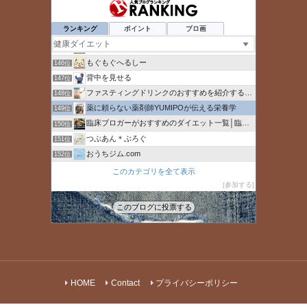
食べて健康に簡単ダイエット成功法
142位
ひとりで生きていくために〜 All roads
143位
ランキング
ポイント
ブロ画
そらまめ減塩健康通信
144位
Fit Journal
145位
もぐもぐへるしー
146位
背中を見せる
147位
ファスティングドリンクのおすすめを紹介するブログ
148位
薬に頼らない薬剤師YUMIPOが伝える栄養学
149位
臨床ブロガーがおすすめのダイエット一覧│臨床ブロガー
150位
つぶあん＊ぶろぐ
151位
おうちジム.com
152位
50代からのアラフィフ人生の楽しみ方
153位
このカテゴリを全て表示
マジックブレットデラックスの口コミ
参加する
154位
某トレーナー日誌
155位
このブログに投票する
カイラックス大泉学園院
156位
HOME
Contact
プライバシーポリシー