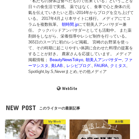
「私たちの身体は食べたもので出来ている」ということを
日々の食生活で実感。 薬ではなく、食事で心と身体の元
氣を伝えていきたいと思い2014年からブログを立ち上げて
いる。 2017年4月より本サイトに移行。 メディアにてコ
ラムを複数執筆。
朝時間.jp
にて朝美人アンバサダー兼
任。 クックパッドアンバサダーとしても活動中。 また薬
剤師をしながら、栄養指導やレシピ制作を行っている。
365日のスープに初のレシピ掲載。 宮崎のお野菜を使っ
て、その時期に起こりやすい体調に合わせた料理の提案を
することが好き。 農家さんを応援しています。 メディア
掲載情報；
BeautyNewsTokyo
,
朝美人アンバサダー
,
ファ
ーマシスタ
,
美LAB.
,
レシピブログ.
,
FAURA
,
クミタス
,
Spotlight,by.S,Neverまとめ,その他メディア
WebSite
NEW POST
このライターの最新記事
My Work
未分類