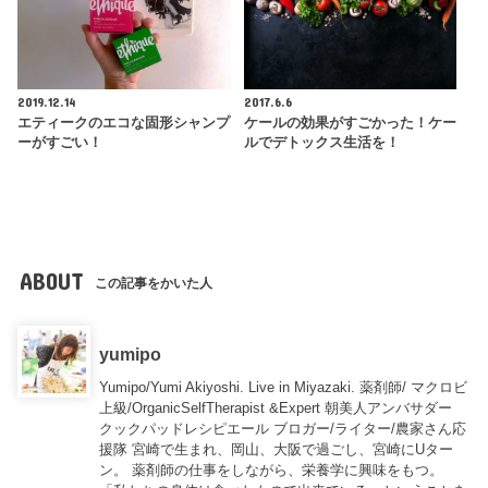
2019.12.14
2017.6.6
エティークのエコな固形シャンプ
ケールの効果がすごかった！ケー
ーがすごい！
ルでデトックス生活を！
ABOUT
この記事をかいた人
yumipo
Yumipo/Yumi Akiyoshi. Live in Miyazaki. 薬剤師/ マクロビ
上級/OrganicSelfTherapist &Expert 朝美人アンバサダー
クックパッドレシピエール ブロガー/ライター/農家さん応
援隊 宮崎で生まれ、岡山、大阪で過ごし、宮崎にUター
ン。 薬剤師の仕事をしながら、栄養学に興味をもつ。