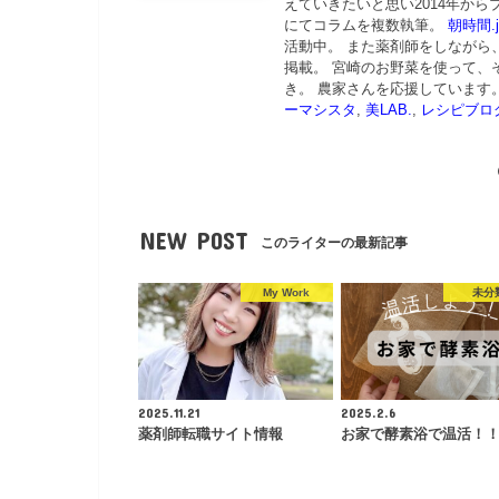
えていきたいと思い2014年から
にてコラムを複数執筆。
朝時間.j
活動中。 また薬剤師をしながら
掲載。 宮崎のお野菜を使って、
き。 農家さんを応援しています
ーマシスタ
,
美LAB.
,
レシピブロ
NEW POST
このライターの最新記事
My Work
未分
2025.11.21
2025.2.6
薬剤師転職サイト情報
お家で酵素浴で温活！