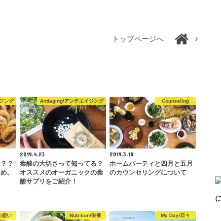
トップページへ
イジング
Antiaging/アンチエイジング
Counseling
2019.4.23
2019.3.18
は？？
葉酸の大切さって知ってる？
ホームパーティと四月と五月
すめ。
オススメのオーガニックの葉
のカウンセリングについて
酸サプリをご紹介！
oの想い
Nutrition/栄養
My Day/日々