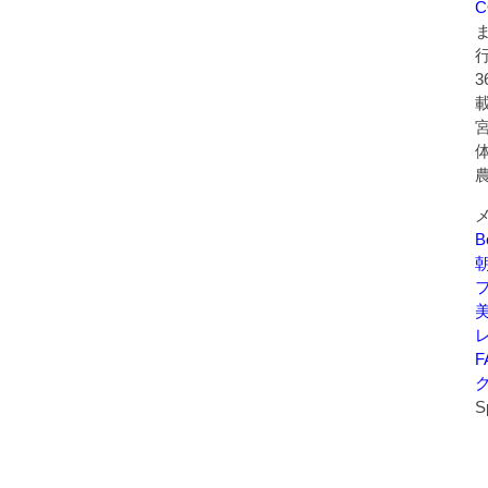
C
B
美
F
S