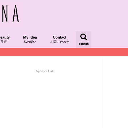
eauty
My idea
Contact
美容
私の想い
お問い合わせ
search
/レシピ本掲載
/発酵食品
dRecipe/植物性食品
スーパーフード
AQUIAチーム美セレブ記事
ood/食べ物
kinCare/スキンケア
My Idea
yumipoの想い
My Day/日々
Sponsor Link