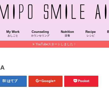
My Work
Counseling
Nutrition
Recipe
B
おしごと
カウンセリング
栄養
レシピ
YouTubeスタートしました！
Recipekeisai/レシピ本掲載
COOKPAD/クックパッド
NablusSoap/ナーブルスソープ
STAUB/ストウブ
OfficialColumn/メディア掲載コラム
Hakkou/発酵食品
Grain/穀物
VegetableFood/植物性食品
AnimalFood/動物性食品
SuperFood/スーパーフード
Vitamin/ビタミン
朝時間.jp,朝美人アンバサダー
NablusSoap/ナーブルスソープ
MAQUIAチーム美セレブ記事
美LAB.
菌トレ
Recipekeisai
HakkouRecipe
VegetableFoo
SuperFood/
Spice/スパイス
STAUB/ストウブ
M
F
S
RA
はてブ
Google+
Pocket