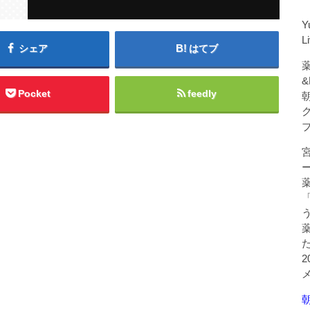
Y
L
シェア
はてブ
薬
&
Pocket
feedly
朝