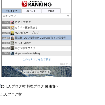
菜保子の「オトナのアロマセラピー〜*」
1088位
全身の疲れも取れる小顔コルギ専門サロン ゆめこるぎ
1089位
ランキング
ポイント
ブロ画
La boutique Bijoux
1090位
ポンポンブログ
1091位
窓アド ブログ
1092位
もうすぐ家を出ます
1093位
Myレビュー ブログ
1094位
薬に頼らない薬剤師YUMIPOが伝える栄養学
1095位
さらゆらdiary
1096位
暇な大学生ブログ
1097位
sippomaru beautyblog
1098位
健康促進.com
1099位
このカテゴリを全て表示
しらゆき日記
参加する
1100位
miyamixxの戦略的井戸端会議
1101位
このブログに投票する
ふるさと納税 | Just another WordP…
1102位
にほんブログ村