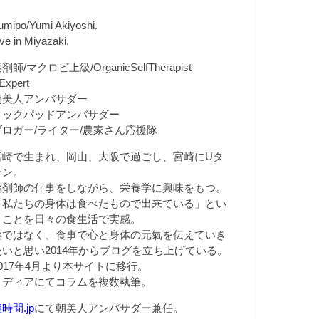
umipo/Yumi Akiyoshi.
ive in Miyazaki.
剤師/マクロビ上級/OrganicSelfTherapist
Expert
朝美人アンバサダー
クックパッドアンバサダー
ブロガー/ライター/農家さん応援隊
宮崎で生まれ、岡山、大阪で過ごし、宮崎にUタ
ーン。
薬剤師の仕事をしながら、栄養学に興味をもつ。
「私たちの身体は食べたもので出来ている」とい
うことを日々の食生活で実感。
薬ではなく、食事で心と身体の元氣を伝えていき
たいと思い2014年からブログを立ち上げている。
2017年4月より本サイトに移行。
メディアにてコラムを複数執筆。
時間.jp
にて朝美人アンバサダー兼任。