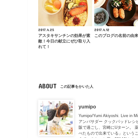
2017.4.25
2017.4.12
アスタキサンチンの効果が素
このブログの名前の由
敵！今日の献立にぜひ取り入
れて！
ABOUT
この記事をかいた人
yumipo
Yumipo/Yumi Akiyoshi. Live 
アンバサダー クックパッドレシ
阪で過ごし、宮崎にUターン。 
べたもので出来ている」というこ