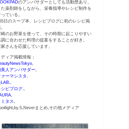
OOKPAD
のアンバサダーとしても活動歴あり。
また薬剤師をしながら、栄養指導やレシピ制作を
行っている。
365日のスープ本、レシピブログに初のレシピ掲
載。
宮崎のお野菜を使って、その時期に起こりやすい
体調に合わせた料理の提案をすることが好き。
農家さんを応援しています。
メディア掲載情報；
eautyNewsTokyo
,
朝美人アンバサダー
,
ファーマシスタ
,
LAB.
,
レシピブログ.
,
AURA
,
クミタス
,
potlight,by.S,Neverまとめ,その他メディア