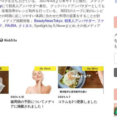
ブログを立ち上げている。 2017年4月より本サイトに移行。 メディア
p
にて朝美人アンバサダー兼任。 クックパッドアンバサダーとしても
、栄養指導やレシピ制作を行っている。 365日のスープに初のレシピ
その時期に起こりやすい体調に合わせた料理の提案をすることが好
。 メディア掲載情報；
BeautyNewsTokyo
,
朝美人アンバサダー
,
ファ
グ.
,
FAURA
,
クミタス
, Spotlight,by.S,Neverまとめ,その他メディア
WebSite
類
My Work
My Work
2024.4.12
2024.4.7
！
歯周病の予防についてメディ
コラムを2つ更新しました
アに掲載されました！