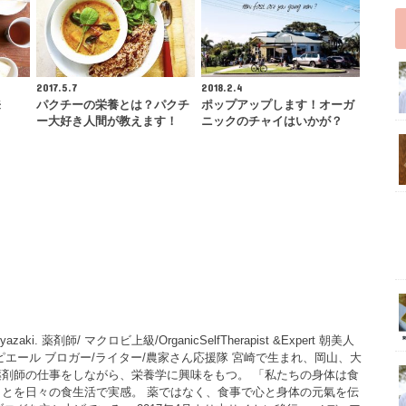
2017.5.7
2018.2.4
来
パクチーの栄養とは？パクチ
ポップアップします！オーガ
ー大好き人間が教えます！
ニックのチャイはいかが？
in Miyazaki. 薬剤師/ マクロビ上級/OrganicSelfTherapist &Expert 朝美人
ピエール ブロガー/ライター/農家さん応援隊 宮崎で生まれ、岡山、大
薬剤師の仕事をしながら、栄養学に興味をもつ。 「私たちの身体は食
とを日々の食生活で実感。 薬ではなく、食事で心と身体の元氣を伝