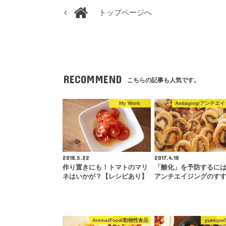
トップページへ
RECOMMEND
こちらの記事も人気です。
My Work
Antiaging/アンチエ
2018.5.22
2017.4.18
作り置きにも！トマトのマリ
「酸化」を予防するに
ネはいかが？【レシピあり】
アンチエイジングのす
AnimalFood/動物性食品
yumip