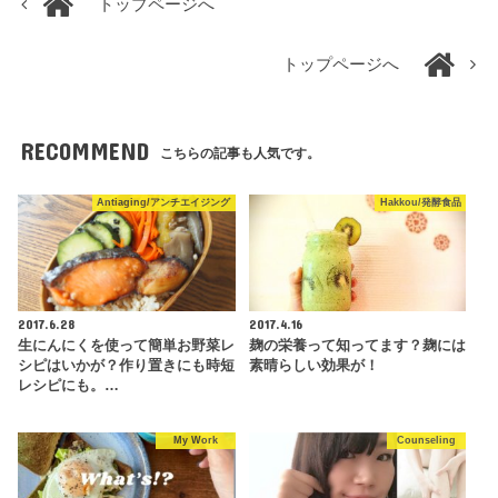
トップページへ
トップページへ
RECOMMEND
こちらの記事も人気です。
Antiaging/アンチエイジング
Hakkou/発酵食品
2017.6.28
2017.4.16
生にんにくを使って簡単お野菜レ
麹の栄養って知ってます？麹には
シピはいかが？作り置きにも時短
素晴らしい効果が！
レシピにも。…
My Work
Counseling