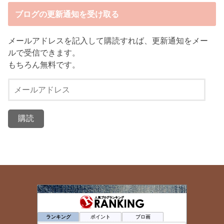
ブログの更新通知を受け取る
メールアドレスを記入して購読すれば、更新通知をメー
ルで受信できます。
もちろん無料です。
メ
ー
ル
ア
ド
レ
ス
ダンサー薬剤師のあれこれ
44位
薬局 福岡で独立したい
45位
ランキング
ポイント
ブロ画
【おやじ女子】マンスタグラム
46位