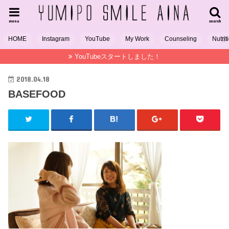
menu
search
HOME
Instagram
YouTube
My Work
Counseling
Nutrit
YouTubeスタートしました！
2018.04.18
BASEFOOD