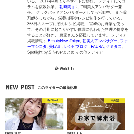
いる。 2017年4月より本サイトに移行。 メディアにてコ
ラムを複数執筆。
朝時間.jp
にて朝美人アンバサダー兼
任。 クックパッドアンバサダーとしても活動中。 また薬
剤師をしながら、栄養指導やレシピ制作を行っている。
365日のスープに初のレシピ掲載。 宮崎のお野菜を使っ
て、その時期に起こりやすい体調に合わせた料理の提案を
することが好き。 農家さんを応援しています。 メディア
掲載情報；
BeautyNewsTokyo
,
朝美人アンバサダー
,
ファ
ーマシスタ
,
美LAB.
,
レシピブログ.
,
FAURA
,
クミタス
,
Spotlight,by.S,Neverまとめ,その他メディア
WebSite
NEW POST
このライターの最新記事
My Work
未分類
2025.11.21
2025.2.6