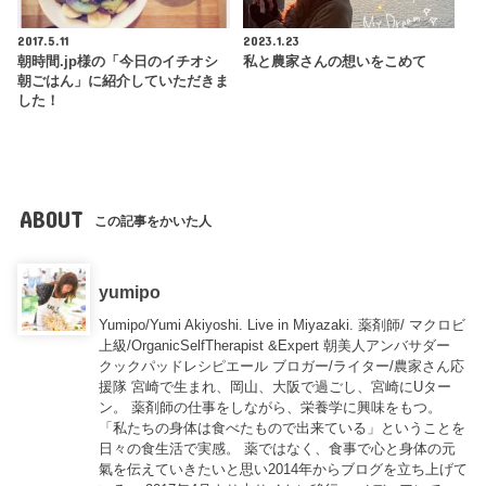
2017.5.11
2023.1.23
朝時間.jp様の「今日のイチオシ
私と農家さんの想いをこめて
朝ごはん」に紹介していただきま
した！
ABOUT
この記事をかいた人
yumipo
Yumipo/Yumi Akiyoshi. Live in Miyazaki. 薬剤師/ マクロビ
上級/OrganicSelfTherapist &Expert 朝美人アンバサダー
クックパッドレシピエール ブロガー/ライター/農家さん応
援隊 宮崎で生まれ、岡山、大阪で過ごし、宮崎にUター
ン。 薬剤師の仕事をしながら、栄養学に興味をもつ。
「私たちの身体は食べたもので出来ている」ということを
日々の食生活で実感。 薬ではなく、食事で心と身体の元
氣を伝えていきたいと思い2014年からブログを立ち上げて