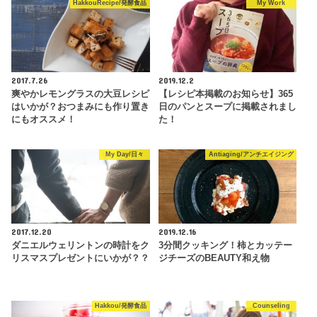
HakkouRecipe/発酵食品
My Work
2017.7.26
2019.12.2
爽やかレモングラスの大豆レシピ
【レシピ本掲載のお知らせ】365
はいかが？おつまみにも作り置き
日のパンとスープに掲載されまし
にもオススメ！
た！
My Day/日々
Antiaging/アンチエイジング
2017.12.20
2019.12.16
ダニエルウェリントンの時計をク
3分間クッキング！柿とカッテー
リスマスプレゼントにいかが？？
ジチーズのBEAUTY和え物
Hakkou/発酵食品
Counseling