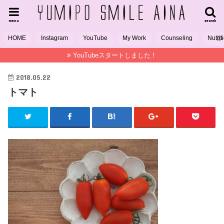
menu
search
HOME
Instagram
YouTube
My Work
Counseling
Nutrit
YouTubeスタートしました！
2018.05.22
トマト