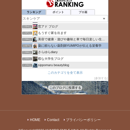
全身の疲れも取れる小顔コルギ専門サロン ゆめこるぎ
1090位
La boutique Bijoux
1091位
ランキング
ポイント
ブロ画
Myレビュー ブログ
1092位
ポンポンブログ
1093位
窓アド ブログ
1094位
もうすぐ家を出ます
1095位
美容で健康・遊びや趣味と車で毎日楽しい生活サイト
1096位
薬に頼らない薬剤師YUMIPOが伝える栄養学
1097位
さらゆらdiary
1098位
暇な大学生ブログ
1099位
sippomaru beautyblog
1100位
健康促進.com
1101位
このカテゴリを全て表示
髪サラサラ.com
参加する
1102位
しらゆき日記
1103位
このブログに投票する
miyamixxの戦略的井戸端会議
1104位
HOME
Contact
プライバシーポリシー