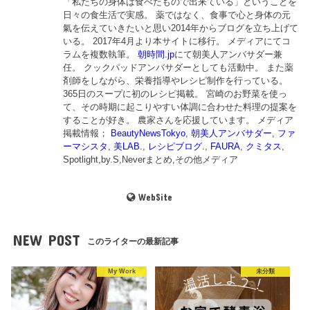
「私たちの身体は食べたもので出来ている」ということを
日々の食生活で実感。 薬ではなく、食事で心と身体の元
氣を伝えていきたいと思い2014年からブログを立ち上げて
いる。 2017年4月より本サイトに移行。 メディアにてコ
ラムを複数執筆。
朝時間.jp
にて朝美人アンバサダー兼
任。 クックパッドアンバサダーとしても活動中。 また薬
剤師をしながら、栄養指導やレシピ制作を行っている。
365日のスープに初のレシピ掲載。 宮崎のお野菜を使っ
て、その時期に起こりやすい体調に合わせた料理の提案を
することが好き。 農家さんを応援しています。 メディア
掲載情報；
BeautyNewsTokyo
,
朝美人アンバサダー
,
ファ
ーマシスタ
,
美LAB.
,
レシピブログ.
,
FAURA
,
クミタス
,
Spotlight,by.S,Neverまとめ,その他メディア
WebSite
NEW POST
このライターの最新記事
My Work
未分類