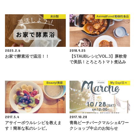
未分類
AnimalFood/動物性食品
2025.2.6
2018.9.25
お家で酵素浴で温活！！
【STAUBレシピVOL.3】豚軟骨
で美肌！とろとろトマト煮込み
Beauty/美容
My Day/日々
2017.5.4
2017.10.28
アサイーボウルレシピを教えま
青島ビーチパークマルシェ&ワー
す！簡単な私のレシピ。
クショップ中止のお知らせ