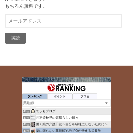
もちろん無料です。
メ
ー
ル
ア
ド
レ
ス
ゆとりのレベル上げブログ
42位
ダンサー薬剤師のあれこれ
43位
ランキング
ポイント
ブロ画
【おやじ女子】マンスタグラム
44位
薬局 福岡で独立したい
45位
てぃもブログ
46位
元不登校児の素晴らしい日々
47位
働く娘の介護日誌〜自分を犠牲にしないために〜
48位
薬に頼らない薬剤師YUMIPOが伝える栄養学
49位