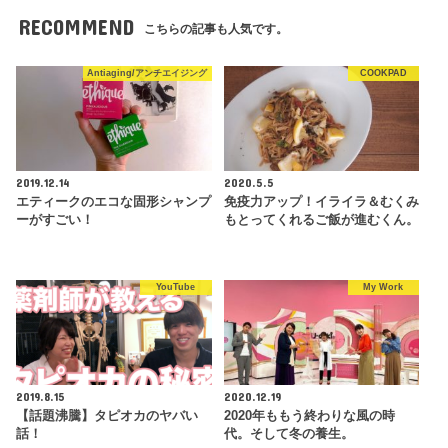
RECOMMEND
こちらの記事も人気です。
Antiaging/アンチエイジング
COOKPAD
2019.12.14
2020.5.5
エティークのエコな固形シャンプ
免疫力アップ！イライラ＆むくみ
ーがすごい！
もとってくれるご飯が進むくん。
YouTube
My Work
2019.8.15
2020.12.19
【話題沸騰】タピオカのヤバい
2020年ももう終わりな風の時
話！
代。そして冬の養生。