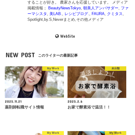
することが好き。 農家さんを応援しています。 メディア
掲載情報；
BeautyNewsTokyo
,
朝美人アンバサダー
,
ファ
ーマシスタ
,
美LAB.
,
レシピブログ.
,
FAURA
,
クミタス
,
Spotlight,by.S,Neverまとめ,その他メディア
WebSite
NEW POST
このライターの最新記事
My Work
未分類
2025.11.21
2025.2.6
薬剤師転職サイト情報
お家で酵素浴で温活！！
My Work
My Work