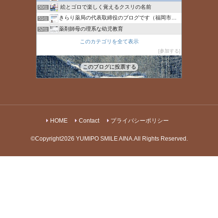
絵とゴロで楽しく覚えるクスリの名前
50位
きらり薬局の代表取締役のブログです（福岡市常勤パート薬
51位
薬剤師母の理系な幼児教育
52位
４人ママ薬剤師・絵日記描くってよ
53位
このカテゴリを全て表示
村瀬華【公式】（へなちょこ華ちゃん）
参加する
54位
食変改革
55位
このブログに投票する
ルクスメディック
56位
HOME
Contact
プライバシーポリシー
©Copyright2026
YUMIPO SMILE AINA
.All Rights Reserved.