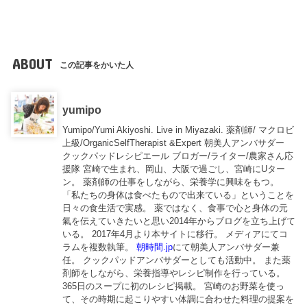
ABOUT
この記事をかいた人
yumipo
Yumipo/Yumi Akiyoshi. Live in Miyazaki. 薬剤師/ マクロビ
上級/OrganicSelfTherapist &Expert 朝美人アンバサダー
クックパッドレシピエール ブロガー/ライター/農家さん応
援隊 宮崎で生まれ、岡山、大阪で過ごし、宮崎にUター
ン。 薬剤師の仕事をしながら、栄養学に興味をもつ。
「私たちの身体は食べたもので出来ている」ということを
日々の食生活で実感。 薬ではなく、食事で心と身体の元
氣を伝えていきたいと思い2014年からブログを立ち上げて
いる。 2017年4月より本サイトに移行。 メディアにてコ
ラムを複数執筆。
朝時間.jp
にて朝美人アンバサダー兼
任。 クックパッドアンバサダーとしても活動中。 また薬
剤師をしながら、栄養指導やレシピ制作を行っている。
365日のスープに初のレシピ掲載。 宮崎のお野菜を使っ
て、その時期に起こりやすい体調に合わせた料理の提案を