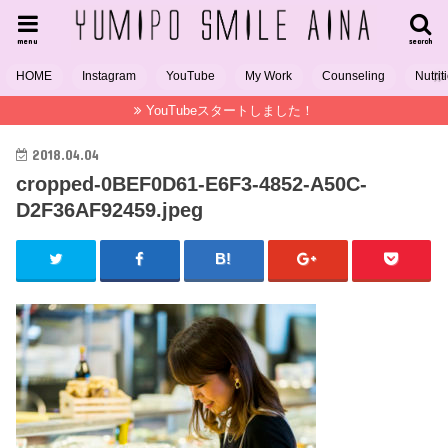
menu
search
HOME
Instagram
YouTube
My Work
Counseling
Nutrit
YouTubeスタートしました！
2018.04.04
cropped-0BEF0D61-E6F3-4852-A50C-
D2F36AF92459.jpeg