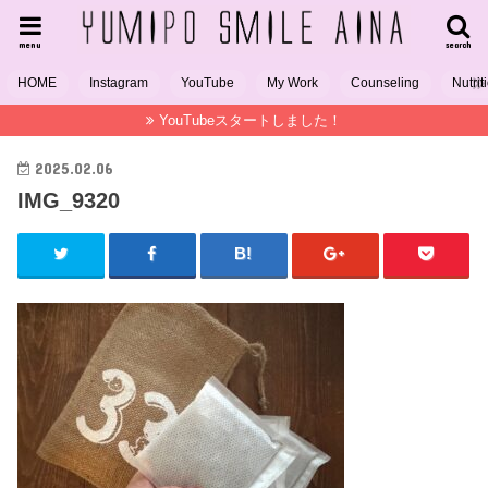
menu
search
HOME
Instagram
YouTube
My Work
Counseling
Nutrit
YouTubeスタートしました！
2025.02.06
IMG_9320