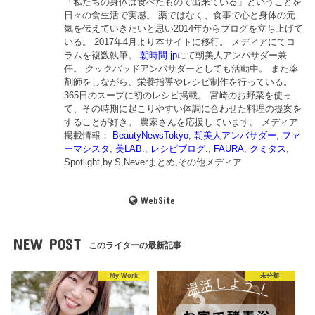
「私たちの身体は食べたもので出来ている」ということを
日々の食生活で実感。 薬ではなく、食事で心と身体の元
氣を伝えていきたいと思い2014年からブログを立ち上げて
いる。 2017年4月より本サイトに移行。 メディアにてコ
ラムを複数執筆。
朝時間.jp
にて朝美人アンバサダー兼
任。 クックパッドアンバサダーとしても活動中。 また薬
剤師をしながら、栄養指導やレシピ制作を行っている。
365日のスープに初のレシピ掲載。 宮崎のお野菜を使っ
て、その時期に起こりやすい体調に合わせた料理の提案を
することが好き。 農家さんを応援しています。 メディア
掲載情報；
BeautyNewsTokyo
,
朝美人アンバサダー
,
ファ
ーマシスタ
,
美LAB.
,
レシピブログ.
,
FAURA
,
クミタス
,
Spotlight,by.S,Neverまとめ,その他メディア
WebSite
NEW POST
このライターの最新記事
My Work
未分類