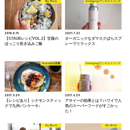
My Work
Antiaging/アンチエイジング
2018.8.19
2021.7.23
【STAUBレシピVOL.2】甘藷の
オーガニックなダマスクばらスプ
ほっこり炊き込みご飯
レーでリラックス
Nutrition/栄養
Antiaging/アンチエイジング
2017.9.29
2017.4.29
【レシピあり】シナモンスティッ
アサイーの効果とは？ハワイで人
クで九州パンケーキ♪
気のスーパーフードがすごかっ
た！
My Work
My Work