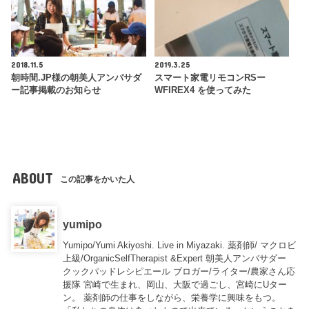
2018.11.5
2019.3.25
朝時間.JP様の朝美人アンバサダ
スマート家電リモコンRSー
ー記事掲載のお知らせ
WFIREX4 を使ってみた
ABOUT
この記事をかいた人
yumipo
Yumipo/Yumi Akiyoshi. Live in Miyazaki. 薬剤師/ マクロビ
上級/OrganicSelfTherapist &Expert 朝美人アンバサダー
クックパッドレシピエール ブロガー/ライター/農家さん応
援隊 宮崎で生まれ、岡山、大阪で過ごし、宮崎にUター
ン。 薬剤師の仕事をしながら、栄養学に興味をもつ。