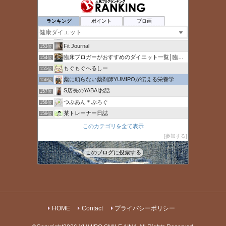
正常値に戻すぞ！どんちかちかのダイエット日記
149位
ひとりで生きていくために〜 All roads
150位
ランキング
ポイント
ブロ画
そらまめ減塩健康通信
151位
背中を見せる
152位
Fit Journal
153位
臨床ブロガーがおすすめのダイエット一覧│臨床ブロガー
154位
もぐもぐへるしー
155位
薬に頼らない薬剤師YUMIPOが伝える栄養学
156位
S店長のYABAIお話
157位
つぶあん＊ぶろぐ
158位
某トレーナー日誌
159位
30代男性の役立ちブログ
160位
このカテゴリを全て表示
カイラックス大泉学園院
参加する
161位
マジックブレットデラックスの口コミ
162位
このブログに投票する
ファスティングドリンクのおすすめを紹介するブログ
163位
HOME
Contact
プライバシーポリシー