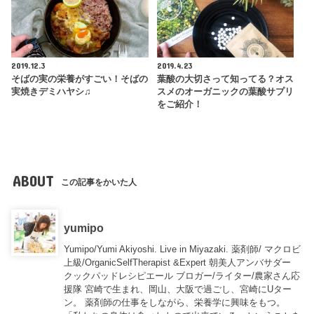
2019.12.3
2019.4.23
そばの実の栄養がすごい！そばの
葉酸の大切さって知ってる？オス
実焼きデミハヤシ♫
スメのオーガニックの葉酸サプリ
をご紹介！
ABOUT
この記事をかいた人
yumipo
Yumipo/Yumi Akiyoshi. Live in Miyazaki. 薬剤師/ マクロビ
上級/OrganicSelfTherapist &Expert 朝美人アンバサダー
クックパッドレシピエール ブロガー/ライター/農家さん応
援隊 宮崎で生まれ、岡山、大阪で過ごし、宮崎にUター
ン。 薬剤師の仕事をしながら、栄養学に興味をもつ。