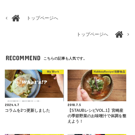
トップページへ
トップページへ
RECOMMEND
こちらの記事も人気です。
My Work
HakkouRecipe/発酵食品
2024.4.7
2018.7.5
コラムを2つ更新しました
【STAUBレシピVOL.1】宮崎産
の季節野菜のお味噌汁で体調を整
えよう！