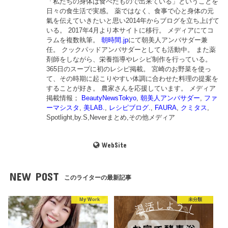
「私たちの身体は食べたもので出来ている」ということを
日々の食生活で実感。 薬ではなく、食事で心と身体の元
氣を伝えていきたいと思い2014年からブログを立ち上げて
いる。 2017年4月より本サイトに移行。 メディアにてコ
ラムを複数執筆。
朝時間.jp
にて朝美人アンバサダー兼
任。 クックパッドアンバサダーとしても活動中。 また薬
剤師をしながら、栄養指導やレシピ制作を行っている。
365日のスープに初のレシピ掲載。 宮崎のお野菜を使っ
て、その時期に起こりやすい体調に合わせた料理の提案を
することが好き。 農家さんを応援しています。 メディア
掲載情報；
BeautyNewsTokyo
,
朝美人アンバサダー
,
ファ
ーマシスタ
,
美LAB.
,
レシピブログ.
,
FAURA
,
クミタス
,
Spotlight,by.S,Neverまとめ,その他メディア
WebSite
NEW POST
このライターの最新記事
My Work
未分類