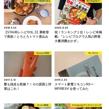
AnimalFood/動物性食品
My Day/日々
2018.9.25
2020.8.20
【STAUBレシピVOL.3】豚軟骨
祝！ランキング１位！レシピ本掲
で美肌！とろとろトマト煮込み
載♪「レシピブログで人気の野菜
大量消費おかず」
Beauty/美容
My Work
2017.5.13
2019.3.25
髪も頭皮も乾燥？！その原因と対
スマート家電リモコンRSー
策はこれ！
WFIREX4 を使ってみた
Grain/穀物
Antiaging/アンチエイジング