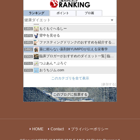
食べて健康に簡単ダイエット成功法
142位
ひとりで生きていくために〜 All roads
143位
ランキング
ポイント
ブロ画
そらまめ減塩健康通信
144位
Fit Journal
145位
もぐもぐへるしー
146位
背中を見せる
147位
ファスティングドリンクのおすすめを紹介するブログ
148位
薬に頼らない薬剤師YUMIPOが伝える栄養学
149位
臨床ブロガーがおすすめのダイエット一覧│臨床ブロガー
150位
つぶあん＊ぶろぐ
151位
おうちジム.com
152位
50代からのアラフィフ人生の楽しみ方
153位
このカテゴリを全て表示
マジックブレットデラックスの口コミ
参加する
154位
某トレーナー日誌
155位
このブログに投票する
カイラックス大泉学園院
156位
HOME
Contact
プライバシーポリシー