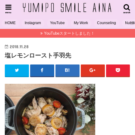
menu
search
HOME
Instagram
YouTube
My Work
Counseling
Nutrit
YouTubeスタートしました！
2018.11.28
塩レモンロースト手羽先