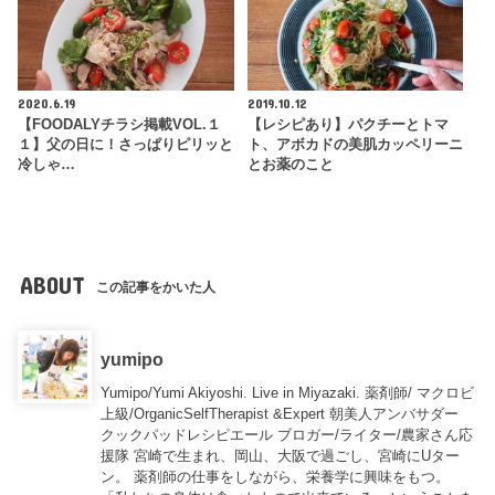
2020.6.19
2019.10.12
【FOODALYチラシ掲載VOL.１
【レシピあり】パクチーとトマ
１】父の日に！さっぱりピリッと
ト、アボカドの美肌カッペリーニ
冷しゃ…
とお薬のこと
ABOUT
この記事をかいた人
yumipo
Yumipo/Yumi Akiyoshi. Live in Miyazaki. 薬剤師/ マクロビ
上級/OrganicSelfTherapist &Expert 朝美人アンバサダー
クックパッドレシピエール ブロガー/ライター/農家さん応
援隊 宮崎で生まれ、岡山、大阪で過ごし、宮崎にUター
ン。 薬剤師の仕事をしながら、栄養学に興味をもつ。