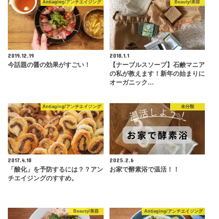
Antiaging/アンチエイジング
Beauty/美容
2019.12.19
2018.1.1
今話題の醤の効果がすごい！
【ナーブルスソープ】石鹸マニア
の私が教えます！新年の始まりに
オーガニック…
Antiaging/アンチエイジング
未分類
2017.4.18
2025.2.6
「酸化」を予防するには？？アン
お家で酵素浴で温活！！
チエイジングのすすめ。
Beauty/美容
Antiaging/アンチエイジング