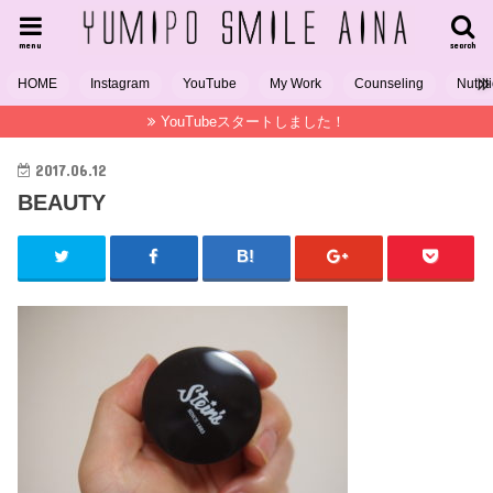
menu
search
HOME
Instagram
YouTube
My Work
Counseling
Nutrit
YouTubeスタートしました！
2017.06.12
BEAUTY