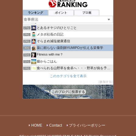
トコナキス｜健康＆楽しみ研究所
23位
ひとー人（ひとハイフン人）
24位
ランキング
ポイント
ブロ画
心と体を整えて内側から健康に
25位
25歳の若白髪男子が90日間で黒髪を復活させた話
26位
とあるオヤジのひとりごと
27位
メタボ社長の日記
28位
そらまめ減塩健康通信
29位
薬に頼らない薬剤師YUMIPOが伝える栄養学
30位
Fitness with me？
31位
腸からごはん
32位
食べられる山野草を食卓へ・・・野草が病を予防する
33位
麹（こうじ）の潜在的パワー
34位
このカテゴリを全て表示
ニューヨーク発 身体美人への道
参加する
35位
鍼うつ尼さんの駆け込み鍼灸院
36位
このブログに投票する
IBD（潰瘍性大腸炎・クローン病）のまとめブログ
37位
HOME
Contact
プライバシーポリシー