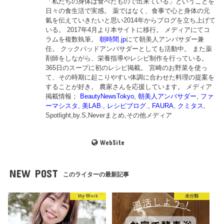
「私たちの身体は食べたもので出来ている」ということを
日々の食生活で実感。 薬ではなく、食事で心と身体の元
氣を伝えていきたいと思い2014年からブログを立ち上げて
いる。 2017年4月より本サイトに移行。 メディアにてコ
ラムを複数執筆。
朝時間.jp
にて朝美人アンバサダー兼
任。 クックパッドアンバサダーとしても活動中。 また薬
剤師をしながら、栄養指導やレシピ制作を行っている。
365日のスープに初のレシピ掲載。 宮崎のお野菜を使っ
て、その時期に起こりやすい体調に合わせた料理の提案を
することが好き。 農家さんを応援しています。 メディア
掲載情報；
BeautyNewsTokyo
,
朝美人アンバサダー
,
ファ
ーマシスタ
,
美LAB.
,
レシピブログ.
,
FAURA
,
クミタス
,
Spotlight,by.S,Neverまとめ,その他メディア
WebSite
NEW POST
このライターの最新記事
My Work
未分類