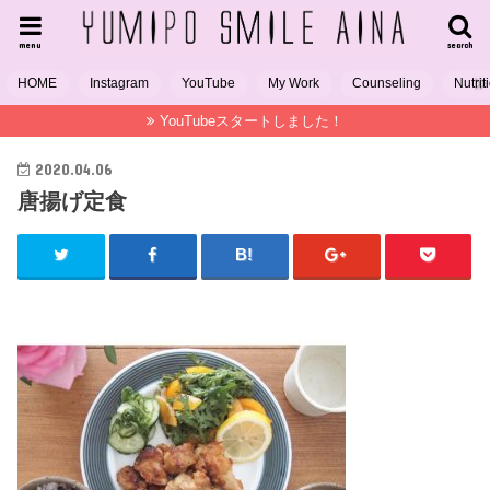
menu
search
HOME
Instagram
YouTube
My Work
Counseling
Nutrit
YouTubeスタートしました！
2020.04.06
唐揚げ定食