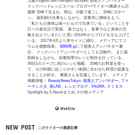
上級/OrganicSelfTherapist &Expert 朝美人アンバサダー
クックパッドレシピエール ブロガー/ライター/農家さん応
援隊 宮崎で生まれ、岡山、大阪で過ごし、宮崎にUター
ン。 薬剤師の仕事をしながら、栄養学に興味をもつ。
「私たちの身体は食べたもので出来ている」ということを
日々の食生活で実感。 薬ではなく、食事で心と身体の元
氣を伝えていきたいと思い2014年からブログを立ち上げて
いる。 2017年4月より本サイトに移行。 メディアにてコ
ラムを複数執筆。
朝時間.jp
にて朝美人アンバサダー兼
任。 クックパッドアンバサダーとしても活動中。 また薬
剤師をしながら、栄養指導やレシピ制作を行っている。
365日のスープに初のレシピ掲載。 宮崎のお野菜を使っ
て、その時期に起こりやすい体調に合わせた料理の提案を
することが好き。 農家さんを応援しています。 メディア
掲載情報；
BeautyNewsTokyo
,
朝美人アンバサダー
,
ファ
ーマシスタ
,
美LAB.
,
レシピブログ.
,
FAURA
,
クミタス
,
Spotlight,by.S,Neverまとめ,その他メディア
WebSite
NEW POST
このライターの最新記事