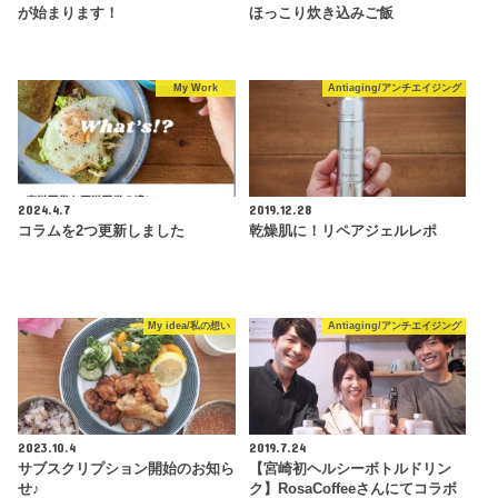
が始まります！
ほっこり炊き込みご飯
My Work
Antiaging/アンチエイジング
2024.4.7
2019.12.28
コラムを2つ更新しました
乾燥肌に！リペアジェルレポ
My idea/私の想い
Antiaging/アンチエイジング
2023.10.4
2019.7.24
サブスクリプション開始のお知ら
【宮崎初ヘルシーボトルドリン
せ♪
ク】RosaCoffeeさんにてコラボ