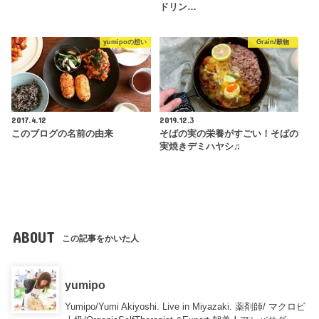
ドリン…
yumipoの想い
Grain/穀物
2017.4.12
2019.12.3
このブログの名前の由来
そばの実の栄養がすごい！そばの
実焼きデミハヤシ♫
ABOUT
この記事をかいた人
yumipo
Yumipo/Yumi Akiyoshi. Live in Miyazaki. 薬剤師/ マクロビ