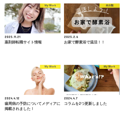
My Work
未分類
2025.11.21
2025.2.6
薬剤師転職サイト情報
お家で酵素浴で温活！！
My Work
My Work
2024.4.12
2024.4.7
歯周病の予防についてメディアに
コラムを2つ更新しました
掲載されました！