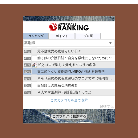
ダンサー薬剤師のあれこれ
43位
薬局 福岡で独立したい
44位
ランキング
ポイント
ブロ画
【おやじ女子】マンスタグラム
45位
てぃもブログ
46位
元不登校児の素晴らしい日々
47位
働く娘の介護日誌〜自分を犠牲にしないために〜
48位
絵とゴロで楽しく覚えるクスリの名前
49位
薬に頼らない薬剤師YUMIPOが伝える栄養学
50位
きらり薬局の代表取締役のブログです（福岡市常勤パート薬
51位
薬剤師母の理系な幼児教育
52位
４人ママ薬剤師・絵日記描くってよ
53位
村瀬華【公式】（へなちょこ華ちゃん）
54位
このカテゴリを全て表示
食変改革
参加する
55位
ルクスメディック
56位
このブログに投票する
ハタラクキモチ
57位