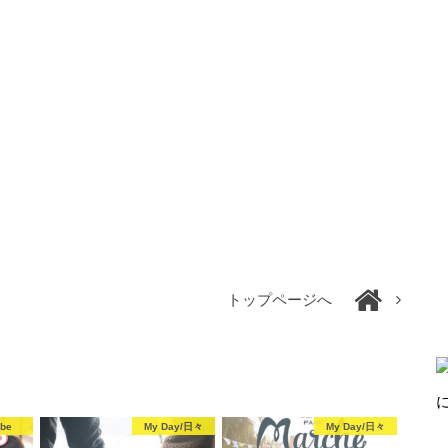
トップページへ
be
My Day/日々
My Day/日々