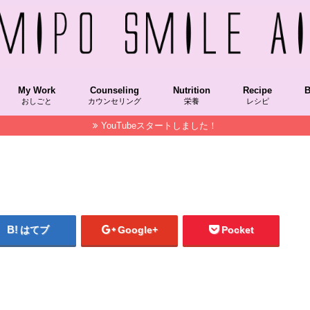
My Work
Counseling
Nutrition
Recipe
B
おしごと
カウンセリング
栄養
レシピ
YouTubeスタートしました！
Recipekeisai/レシピ本掲載
COOKPAD/クックパッド
NablusSoap/ナーブルスソープ
STAUB/ストウブ
OfficialColumn/メディア掲載コラム
Hakkou/発酵食品
Grain/穀物
VegetableFood/植物性食品
AnimalFood/動物性食品
SuperFood/スーパーフード
Vitamin/ビタミン
朝時間.jp,朝美人アンバサダー
NablusSoap/ナーブルスソープ
MAQUIAチーム美セレブ記事
美LAB.
菌トレ
Recipekeisai
HakkouRecipe
VegetableFoo
SuperFood/
Spice/スパイス
STAUB/ストウブ
M
F
S
はてブ
Google+
Pocket