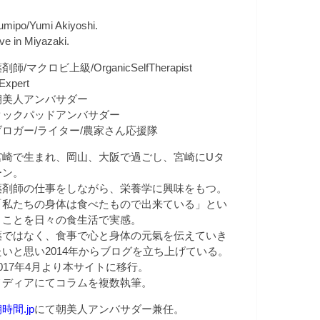
umipo/Yumi Akiyoshi.
ive in Miyazaki.
剤師/マクロビ上級/OrganicSelfTherapist
Expert
朝美人アンバサダー
クックパッドアンバサダー
ブロガー/ライター/農家さん応援隊
宮崎で生まれ、岡山、大阪で過ごし、宮崎にUタ
ーン。
薬剤師の仕事をしながら、栄養学に興味をもつ。
「私たちの身体は食べたもので出来ている」とい
うことを日々の食生活で実感。
薬ではなく、食事で心と身体の元氣を伝えていき
たいと思い2014年からブログを立ち上げている。
2017年4月より本サイトに移行。
メディアにてコラムを複数執筆。
時間.jp
にて朝美人アンバサダー兼任。