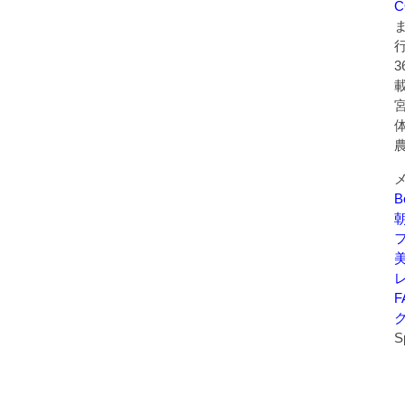
C
B
美
F
S