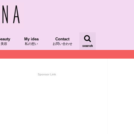
eauty
My idea
Contact
美容
私の想い
お問い合わせ
search
/レシピ本掲載
/発酵食品
dRecipe/植物性食品
スーパーフード
AQUIAチーム美セレブ記事
ood/食べ物
kinCare/スキンケア
My Idea
yumipoの想い
My Day/日々
Sponsor Link