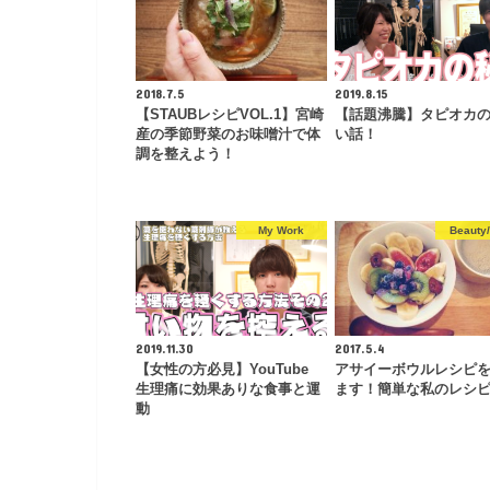
2018.7.5
2019.8.15
【STAUBレシピVOL.1】宮崎
【話題沸騰】タピオカ
産の季節野菜のお味噌汁で体
い話！
調を整えよう！
My Work
Beaut
2019.11.30
2017.5.4
【女性の方必見】YouTube
アサイーボウルレシピ
生理痛に効果ありな食事と運
ます！簡単な私のレシ
動