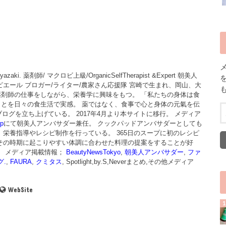
in Miyazaki. 薬剤師/ マクロビ上級/OrganicSelfTherapist &Expert 朝美人
ピエール ブロガー/ライター/農家さん応援隊 宮崎で生まれ、岡山、大
薬剤師の仕事をしながら、栄養学に興味をもつ。 「私たちの身体は食
とを日々の食生活で実感。 薬ではなく、食事で心と身体の元氣を伝
ブログを立ち上げている。 2017年4月より本サイトに移行。 メディア
p
にて朝美人アンバサダー兼任。 クックパッドアンバサダーとしても
、栄養指導やレシピ制作を行っている。 365日のスープに初のレシピ
その時期に起こりやすい体調に合わせた料理の提案をすることが好
。 メディア掲載情報；
BeautyNewsTokyo
,
朝美人アンバサダー
,
ファ
グ.
,
FAURA
,
クミタス
, Spotlight,by.S,Neverまとめ,その他メディア
WebSite