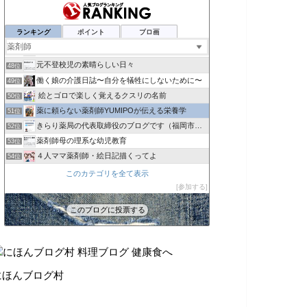
ダンサー薬剤師のあれこれ
44位
薬局 福岡で独立したい
45位
ランキング
ポイント
ブロ画
【おやじ女子】マンスタグラム
46位
てぃもブログ
47位
元不登校児の素晴らしい日々
48位
働く娘の介護日誌〜自分を犠牲にしないために〜
49位
絵とゴロで楽しく覚えるクスリの名前
50位
薬に頼らない薬剤師YUMIPOが伝える栄養学
51位
きらり薬局の代表取締役のブログです（福岡市常勤パート薬
52位
薬剤師母の理系な幼児教育
53位
４人ママ薬剤師・絵日記描くってよ
54位
村瀬華【公式】（へなちょこ華ちゃん）
55位
このカテゴリを全て表示
食変改革
参加する
56位
ルクスメディック
57位
このブログに投票する
ハタラクキモチ
58位
にほんブログ村