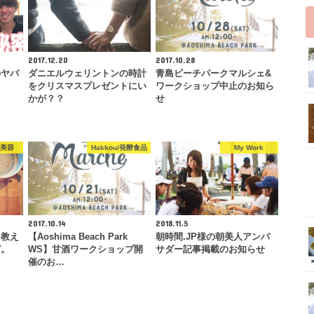
2017.12.20
2017.10.28
のヤバ
ダニエルウェリントンの時計
青島ビーチパークマルシェ&
をクリスマスプレゼントにい
ワークショップ中止のお知ら
かが？？
せ
y/美容
Hakkou/発酵食品
My Work
2017.10.14
2018.11.5
を教え
【Aoshima Beach Park
朝時間.JP様の朝美人アンバ
ピ。
WS】甘酒ワークショップ開
サダー記事掲載のお知らせ
催のお…