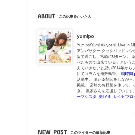
ABOUT
この記事をかいた人
yumipo
Yumipo/Yumi Akiyoshi. Live 
アンバサダー クックパッドレシ
阪で過ごし、宮崎にUターン。 
べたもので出来ている」というこ
えていきたいと思い2014年から
にてコラムを複数執筆。
朝時間.j
活動中。 また薬剤師をしながら
掲載。 宮崎のお野菜を使って、
き。 農家さんを応援しています
ーマシスタ
,
美LAB.
,
レシピブロ
NEW POST
このライターの最新記事