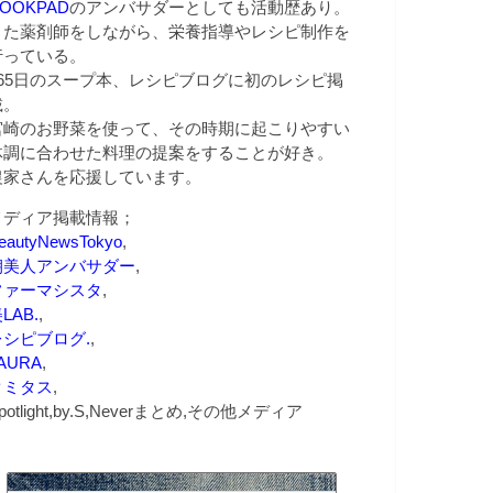
OOKPAD
のアンバサダーとしても活動歴あり。
また薬剤師をしながら、栄養指導やレシピ制作を
行っている。
365日のスープ本、レシピブログに初のレシピ掲
載。
宮崎のお野菜を使って、その時期に起こりやすい
体調に合わせた料理の提案をすることが好き。
農家さんを応援しています。
メディア掲載情報；
eautyNewsTokyo
,
朝美人アンバサダー
,
ファーマシスタ
,
LAB.
,
レシピブログ.
,
AURA
,
クミタス
,
potlight,by.S,Neverまとめ,その他メディア