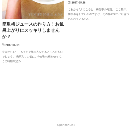
2017.05.16
これから6月になると、梅仕事の時期。 ここ数年、
梅仕事をしているのですが、その梅の魅力にひきつ
れられているYU…
簡単梅ジュースの作り方！お風
呂上がりにスッキリしません
か？
2017.06.01
今日から6月！ もうすぐ梅雨入りするところも多い
でしょう。 梅雨入りの前に、今が旬の梅を使って、
この時期限定の…
Sponsor Link