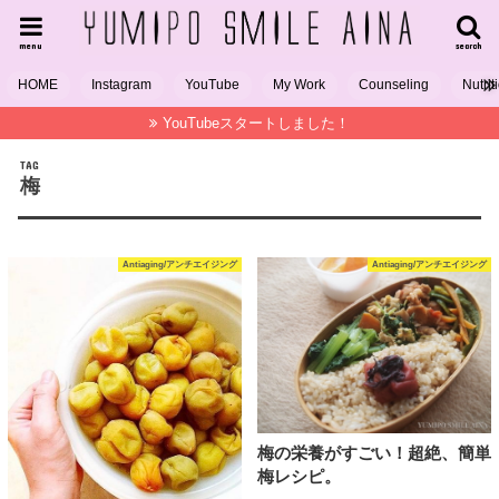
menu
search
HOME
Instagram
YouTube
My Work
Counseling
Nutrit
YouTubeスタートしました！
TAG
梅
Antiaging/アンチエイジング
Antiaging/アンチエイジング
梅の栄養がすごい！超絶、簡単
梅レシピ。