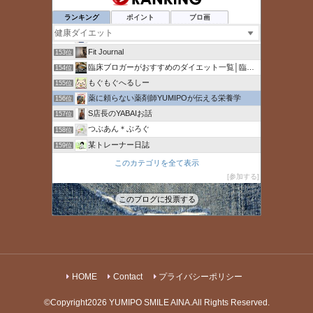
ひとりで生きていくために〜 All roads
150位
ランキング
ポイント
ブロ画
そらまめ減塩健康通信
151位
背中を見せる
152位
Fit Journal
153位
臨床ブロガーがおすすめのダイエット一覧│臨床ブロガー
154位
もぐもぐへるしー
155位
薬に頼らない薬剤師YUMIPOが伝える栄養学
156位
S店長のYABAIお話
157位
つぶあん＊ぶろぐ
158位
某トレーナー日誌
159位
30代男性の役立ちブログ
160位
このカテゴリを全て表示
カイラックス大泉学園院
参加する
161位
マジックブレットデラックスの口コミ
162位
このブログに投票する
ファスティングドリンクのおすすめを紹介するブログ
163位
HOME
Contact
プライバシーポリシー
©Copyright2026
YUMIPO SMILE AINA
.All Rights Reserved.