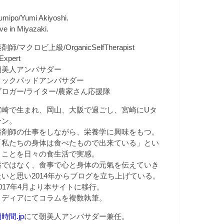
umipo/Yumi Akiyoshi.
ive in Miyazaki.
剤師/マクロビ上級/OrganicSelfTherapist
Expert
朝美人アンバサダー
クックパッドアンバサダー
ブロガー/ライター/農家さん応援隊
宮崎で生まれ、岡山、大阪で過ごし、宮崎にUタ
ーン。
薬剤師の仕事をしながら、栄養学に興味をもつ。
「私たちの身体は食べたもので出来ている」とい
うことを日々の食生活で実感。
薬ではなく、食事で心と身体の元氣を伝えていき
たいと思い2014年からブログを立ち上げている。
2017年4月より本サイトに移行。
メディアにてコラムを複数執筆。
時間.jp
にて朝美人アンバサダー兼任。