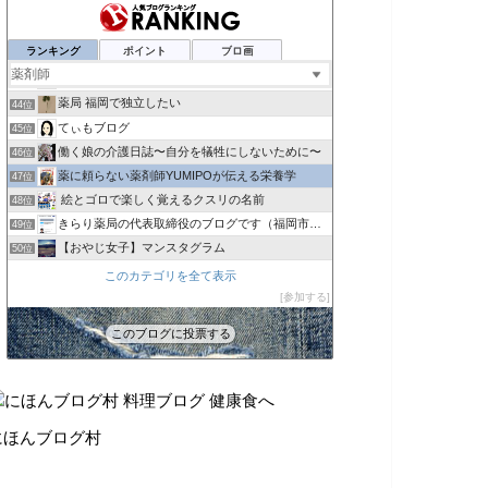
自由な薬剤師〜ＫＡＺＵＨＩＲＯブログ
40位
病院薬剤師って何考えてる？
41位
ランキング
ポイント
ブロ画
ゆとりのレベル上げブログ
42位
ダンサー薬剤師のあれこれ
43位
薬局 福岡で独立したい
44位
てぃもブログ
45位
働く娘の介護日誌〜自分を犠牲にしないために〜
46位
薬に頼らない薬剤師YUMIPOが伝える栄養学
47位
絵とゴロで楽しく覚えるクスリの名前
48位
きらり薬局の代表取締役のブログです（福岡市常勤パート薬
49位
【おやじ女子】マンスタグラム
50位
薬剤師母の理系な幼児教育
51位
このカテゴリを全て表示
４人ママ薬剤師・絵日記描くってよ
参加する
52位
村瀬華【公式】（へなちょこ華ちゃん）
53位
このブログに投票する
食変改革
54位
にほんブログ村