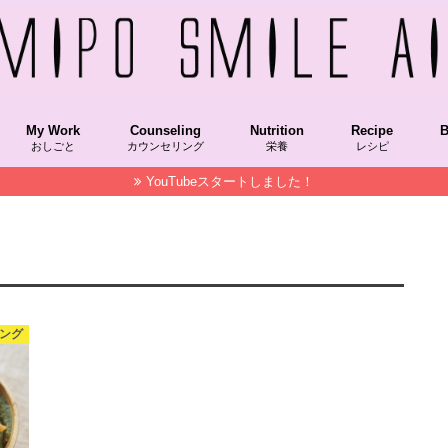
My Work
Counseling
Nutrition
Recipe
B
おしごと
カウンセリング
栄養
レシピ
YouTubeスタートしました！
Recipekeisai/レシピ本掲載
COOKPAD/クックパッド
NablusSoap/ナーブルスソープ
STAUB/ストウブ
OfficialColumn/メディア掲載コラム
Hakkou/発酵食品
Grain/穀物
VegetableFood/植物性食品
AnimalFood/動物性食品
SuperFood/スーパーフード
Vitamin/ビタミン
朝時間.jp,朝美人アンバサダー
NablusSoap/ナーブルスソープ
MAQUIAチーム美セレブ記事
美LAB.
菌トレ
Recipekeisai
HakkouRecipe
VegetableFoo
SuperFood/
Spice/スパイス
STAUB/ストウブ
M
F
S
ジング