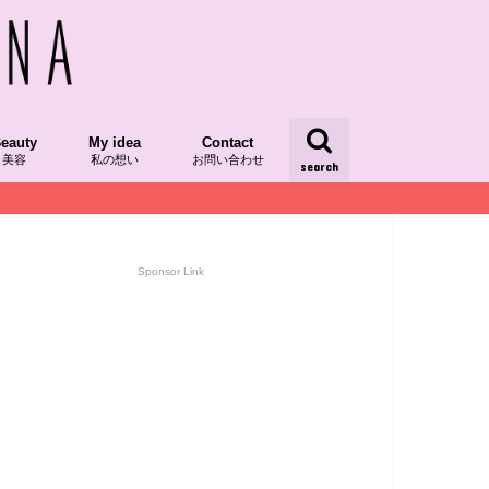
eauty
My idea
Contact
美容
私の想い
お問い合わせ
search
/レシピ本掲載
/発酵食品
dRecipe/植物性食品
スーパーフード
AQUIAチーム美セレブ記事
ood/食べ物
kinCare/スキンケア
My Idea
yumipoの想い
My Day/日々
Sponsor Link