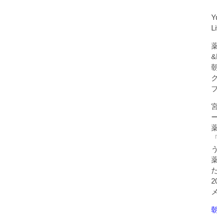
Y
L
薬
&
朝