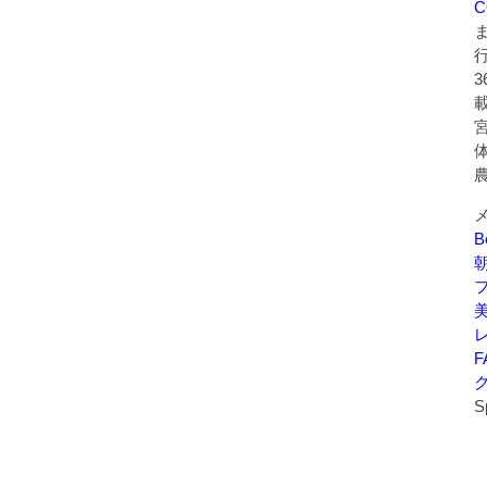
C
B
美
F
S