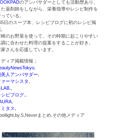
OOKPAD
のアンバサダーとしても活動歴あり。
また薬剤師をしながら、栄養指導やレシピ制作を
行っている。
365日のスープ本、レシピブログに初のレシピ掲
載。
宮崎のお野菜を使って、その時期に起こりやすい
体調に合わせた料理の提案をすることが好き。
農家さんを応援しています。
メディア掲載情報；
eautyNewsTokyo
,
朝美人アンバサダー
,
ファーマシスタ
,
LAB.
,
レシピブログ.
,
AURA
,
クミタス
,
potlight,by.S,Neverまとめ,その他メディア