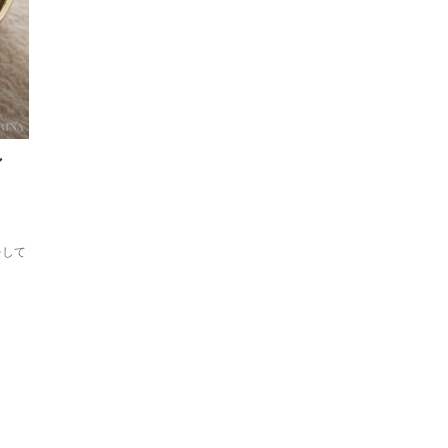
シ
をして