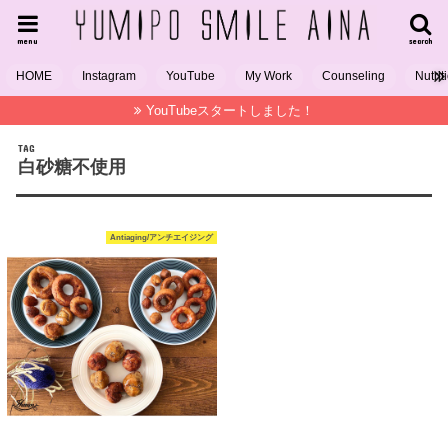
menu
search
HOME
Instagram
YouTube
My Work
Counseling
Nutrit
YouTubeスタートしました！
TAG
白砂糖不使用
Antiaging/アンチエイジング