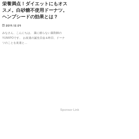
栄養満点！ダイエットにもオス
スメ。白砂糖不使用ドーナツ。
ヘンプシードの効果とは？
2019.12.09
みなさん、こんにちは。 薬に頼らない薬剤師の
YUMIPOです。 お友達の誕生日会＆昨日、ドーナ
ツのことを友達と…
Sponsor Link