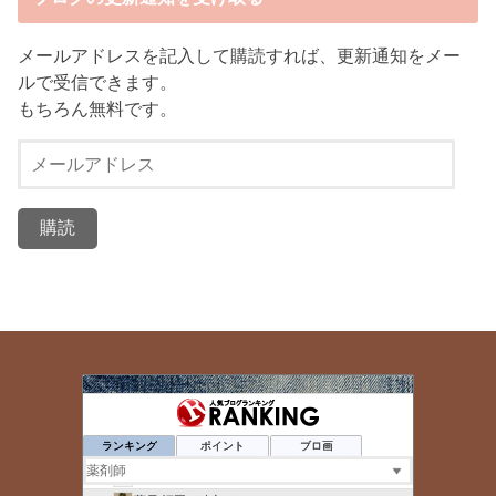
メールアドレスを記入して購読すれば、更新通知をメー
ルで受信できます。
もちろん無料です。
メ
ー
ル
ア
ド
レ
ス
自由な薬剤師〜ＫＡＺＵＨＩＲＯブログ
39位
病院薬剤師って何考えてる？
40位
ランキング
ポイント
ブロ画
ゆとりのレベル上げブログ
41位
ダンサー薬剤師のあれこれ
42位