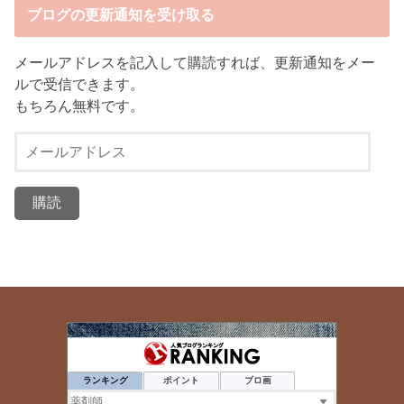
ブログの更新通知を受け取る
メールアドレスを記入して購読すれば、更新通知をメー
ルで受信できます。
もちろん無料です。
メ
ー
ル
ア
ド
レ
ス
ゆとりのレベル上げブログ
42位
ダンサー薬剤師のあれこれ
43位
ランキング
ポイント
ブロ画
薬局 福岡で独立したい
44位