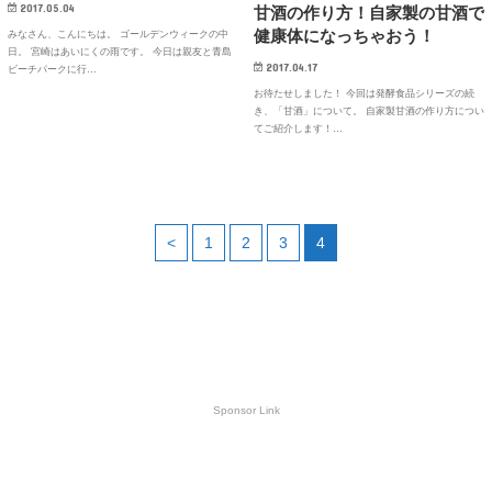
2017.05.04
甘酒の作り方！自家製の甘酒で
健康体になっちゃおう！
みなさん、こんにちは。 ゴールデンウィークの中
日。 宮崎はあいにくの雨です。 今日は親友と青島
2017.04.17
ビーチパークに行…
お待たせしました！ 今回は発酵食品シリーズの続
き、「甘酒」について。 自家製甘酒の作り方につい
てご紹介します！…
<
1
2
3
4
Sponsor Link