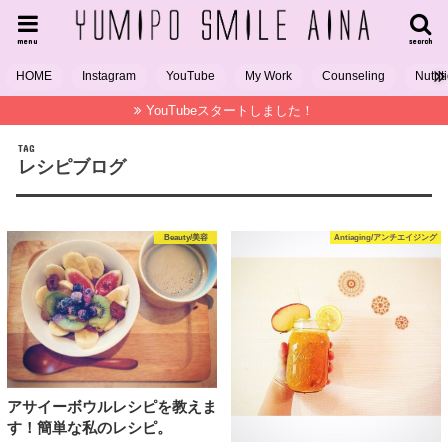
menu
search
HOME
Instagram
YouTube
My Work
Counseling
Nutrit
YouTubeスタートしました！
TAG
レシピブログ
Beauty/美容
Antiaging/アンチエイジング
アサイーボウルレシピを教えま
す！簡単な私のレシピ。