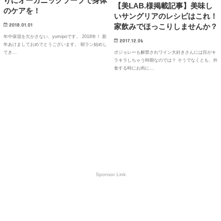
りにオーガニックソープで身体
【美LAB.様掲載記事】美味し
のケアを！
いサングリアのレシピはこれ！
2018.01.01
家飲みでほっこりしませんか？
年中保湿を欠かさない、yumipoです。 2018年！ 新
2017.12.06
年あけましておめでとうございます。 朝ラン始めし
ボジョレーも解禁されワイン大好きさんには目がキ
てき…
ラキラしちゃう時期なのでは？ そうでなくとも、外
食する時にお肉に…
Sponsor Link