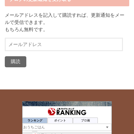
メールアドレスを記入して購読すれば、更新通知をメー
ルで受信できます。
もちろん無料です。
メ
ー
ル
ア
ド
レ
ス
ひだまり主婦ブログ
331位
命短し食せよカロリー
332位
ランキング
ポイント
ブロ画
貧乏な闘病日記 - 楽天ブログ
333位
静岡明男のブログ
334位