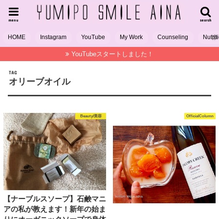
menu
search
HOME
Instagram
YouTube
My Work
Counseling
Nutrit
YouTubeスタートしました！
TAG
オリーブオイル
Beauty/美容
OfficialColumn
【ナーブルスソープ】石鹸マニ
アの私が教えます！新年の始ま