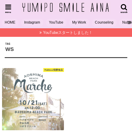
menu
search
HOME
Instagram
YouTube
My Work
Counseling
Nutrit
YouTubeスタートしました！
TAG
WS
Hakkou/発酵食品