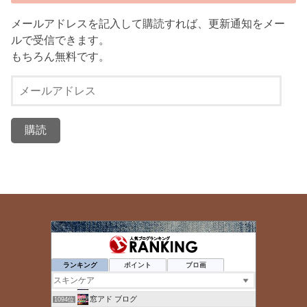
メールアドレスを記入して購読すれば、更新通知をメー
ルで受信できます。
もちろん無料です。
メ
ー
ル
ア
ド
レ
ス
全身の疲れも取れる小顔コルギ専門サロン ゆめこるぎ
1090位
La boutique Bijoux
1091位
ランキング
ポイント
ブロ画
Myレビュー ブログ
1092位
ポンポンブログ
1093位
窓アド ブログ
1094位