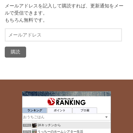
メールアドレスを記入して購読すれば、更新通知をメー
ルで受信できます。
もちろん無料です。
メ
ー
ル
ア
ド
レ
ス
静岡明男のブログ
332位
幸せ探しの日常
333位
ランキング
ポイント
ブロ画
貧乏な闘病日記 - 楽天ブログ
334位
Oisix（オイシックス）の割引情報マニア
335位
1Kキッチンから
336位
うっちーのホームシアター生活
337位