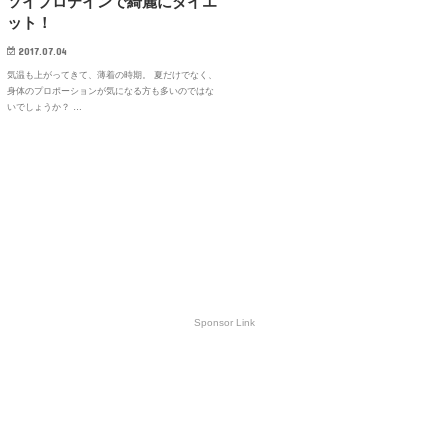
ソイプロテインで綺麗にダイエ
ット！
2017.07.04
気温も上がってきて、薄着の時期。 夏だけでなく、
身体のプロポーションが気になる方も多いのではな
いでしょうか？ …
Sponsor Link