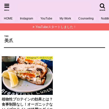
menu
search
HOME
Instagram
YouTube
My Work
Counseling
Nutrit
YouTubeスタートしました！
TAG
美爪
Antiaging/アンチエイジング
植物性プロテインの効果とは？
食事制限なし！オーガニックな