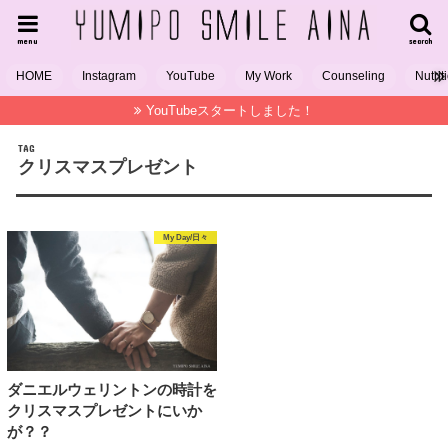
menu
search
HOME
Instagram
YouTube
My Work
Counseling
Nutrit
YouTubeスタートしました！
TAG
クリスマスプレゼント
My Day/日々
ダニエルウェリントンの時計を
クリスマスプレゼントにいか
が？？