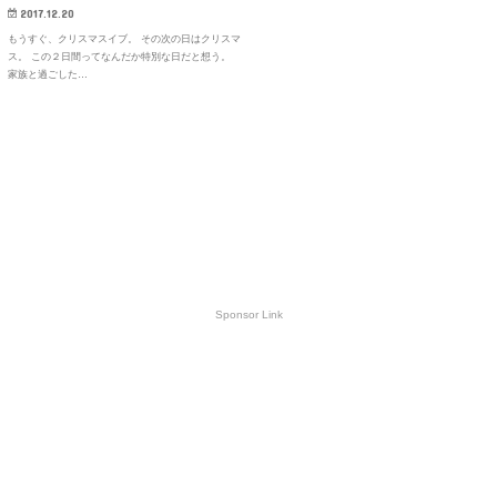
2017.12.20
もうすぐ、クリスマスイブ。 その次の日はクリスマ
ス。 この２日間ってなんだか特別な日だと想う。
家族と過ごした…
Sponsor Link