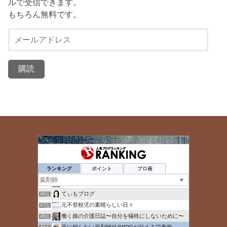
ルで受信できます。
もちろん無料です。
メ
ー
ル
ア
ド
レ
ス
ゆとりのレベル上げブログ
42位
ダンサー薬剤師のあれこれ
43位
ランキング
ポイント
ブロ画
薬局 福岡で独立したい
44位
【おやじ女子】マンスタグラム
45位
てぃもブログ
46位
元不登校児の素晴らしい日々
47位
働く娘の介護日誌〜自分を犠牲にしないために〜
48位