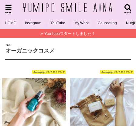
menu
search
HOME
Instagram
YouTube
My Work
Counseling
Nutrit
YouTubeスタートしました！
TAG
オーガニックコスメ
Antiaging/アンチエイジング
Antiaging/アンチエイジング