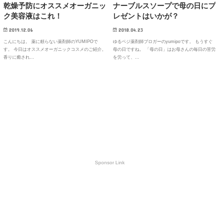
乾燥予防にオススメオーガニッ
ナーブルスソープで母の日にプ
ク美容液はこれ！
レゼントはいかが？
2019.12.06
2018.04.23
こんにちは。 薬に頼らない薬剤師のYUMIPOで
ゆるベジ薬剤師ブロガーのyumipoです。 もうすぐ
す。 今日はオススメオーガニックコスメのご紹介。
母の日ですね。 「母の日」はお母さんの毎日の苦労
香りに癒され…
を労って、…
Sponsor Link