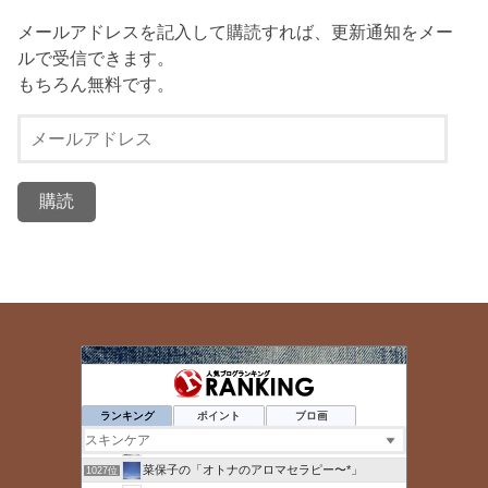
メールアドレスを記入して購読すれば、更新通知をメー
ルで受信できます。
もちろん無料です。
メ
ー
ル
ア
ド
レ
ス
ポンポンブログ
1023位
美容で健康・遊びや趣味と車で毎日楽しい生活サイト
1024位
ランキング
ポイント
ブロ画
もうすぐ家を出ます
1025位
あなたと地域に寄り添い続けたい。実績健康相談３1年、いは薬局
1026位
菜保子の「オトナのアロマセラピー〜*」
1027位