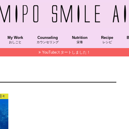
My Work
Counseling
Nutrition
Recipe
B
おしごと
カウンセリング
栄養
レシピ
YouTubeスタートしました！
Recipekeisai/レシピ本掲載
COOKPAD/クックパッド
NablusSoap/ナーブルスソープ
STAUB/ストウブ
OfficialColumn/メディア掲載コラム
Hakkou/発酵食品
Grain/穀物
VegetableFood/植物性食品
AnimalFood/動物性食品
SuperFood/スーパーフード
Vitamin/ビタミン
朝時間.jp,朝美人アンバサダー
NablusSoap/ナーブルスソープ
MAQUIAチーム美セレブ記事
美LAB.
菌トレ
Recipekeisai
HakkouRecipe
VegetableFoo
SuperFood/
Spice/スパイス
STAUB/ストウブ
M
F
S
/日々