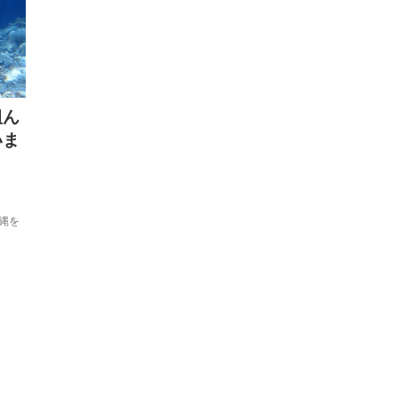
組ん
いま
縄を