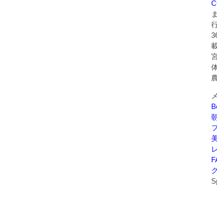
C
B
美
F
S