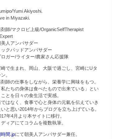
umipo/Yumi Akiyoshi.
ive in Miyazaki.
剤師/マクロビ上級/OrganicSelfTherapist
Expert
朝美人アンバサダー
クックパッドアンバサダー
ブロガー/ライター/農家さん応援隊
宮崎で生まれ、岡山、大阪で過ごし、宮崎にUタ
ーン。
薬剤師の仕事をしながら、栄養学に興味をもつ。
「私たちの身体は食べたもので出来ている」とい
うことを日々の食生活で実感。
薬ではなく、食事で心と身体の元氣を伝えていき
たいと思い2014年からブログを立ち上げている。
2017年4月より本サイトに移行。
メディアにてコラムを複数執筆。
時間.jp
にて朝美人アンバサダー兼任。