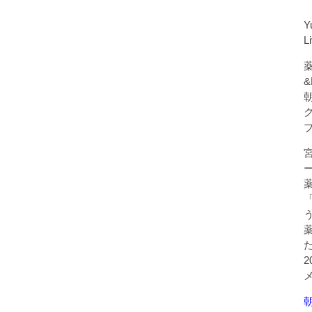
Y
L
薬
&
朝