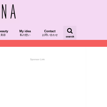
eauty
My idea
Contact
美容
私の想い
お問い合わせ
search
/レシピ本掲載
/発酵食品
dRecipe/植物性食品
スーパーフード
AQUIAチーム美セレブ記事
ood/食べ物
kinCare/スキンケア
My Idea
yumipoの想い
My Day/日々
Sponsor Link