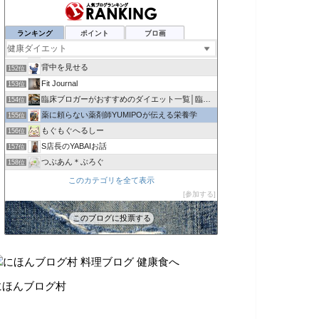
ひまわりこのブログ
148位
正常値に戻すぞ！どんちかちかのダイエット日記
149位
ランキング
ポイント
ブロ画
ひとりで生きていくために〜 All roads
150位
そらまめ減塩健康通信
151位
背中を見せる
152位
Fit Journal
153位
臨床ブロガーがおすすめのダイエット一覧│臨床ブロガー
154位
薬に頼らない薬剤師YUMIPOが伝える栄養学
155位
もぐもぐへるしー
156位
S店長のYABAIお話
157位
つぶあん＊ぶろぐ
158位
某トレーナー日誌
159位
このカテゴリを全て表示
30代男性の役立ちブログ
参加する
160位
カイラックス大泉学園院
161位
このブログに投票する
マジックブレットデラックスの口コミ
162位
にほんブログ村