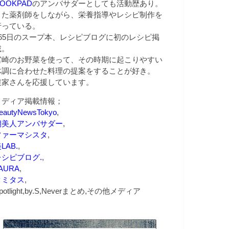
OOKPAD
のアンバサダーとしても活動歴あり。
また薬剤師をしながら、栄養指導やレシピ制作を
行っている。
365日のスープ本、レシピブログに初のレシピ掲
載。
宮崎のお野菜を使って、その時期に起こりやすい
体調に合わせた料理の提案をすることが好き。
農家さんを応援しています。
メディア掲載情報；
eautyNewsTokyo
,
朝美人アンバサダー
,
ファーマシスタ
,
LAB.
,
レシピブログ.
,
AURA
,
クミタス
,
potlight,by.S,Neverまとめ,その他メディア