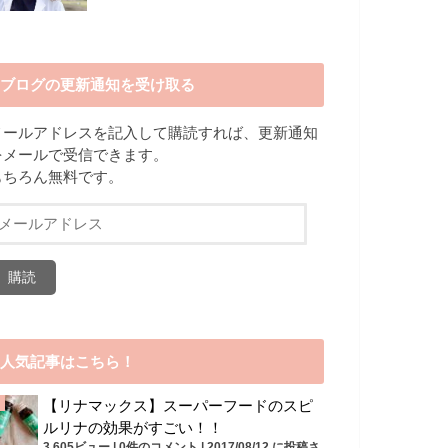
ブログの更新通知を受け取る
メールアドレスを記入して購読すれば、更新通知
をメールで受信できます。
もちろん無料です。
メ
ー
ル
ア
ド
レ
ス
人気記事はこちら！
【リナマックス】スーパーフードのスピ
ルリナの効果がすごい！！
3,605ビュー
|
0件のコメント
|
2017/08/12 に投稿さ